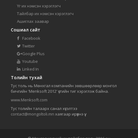
Үг их нэмсэн хэрэглэгч
Тайлбар их нэмсэн хэрэглэгч
Ашиглах заавар
Сошиал сайт
Facebook
Twitter
Google Plus
Youtube
Linked In
Толийн тухай
Тус толь нь Мөнхгал компанийн зөвшөөрлөөр монгол
бичгийн 'Menksoft 2012' үсгийн тиг хэрэглэж байна.
www.Menksoft.com
Тус толийн талаарх санал хүсэлтээ
contact@mongoltoli.mn
хаягаар ирүүлнэ үү.