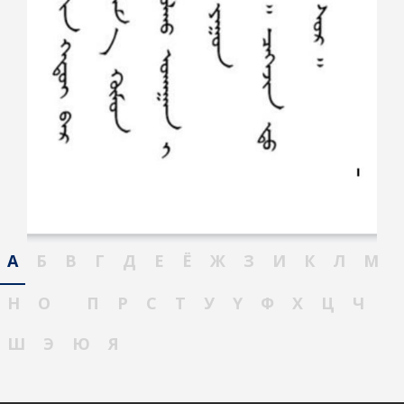
А
Б
В
Г
Д
Е
Ё
Ж
З
И
К
Л
М
Н
О
П
Р
С
Т
У
Ү
Ф
Х
Ц
Ч
Ш
Э
Ю
Я