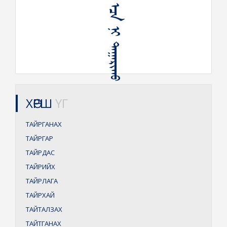
ᠦᠵᠦᠭᠦᠷ ᠡᠴᠡ ᠨᠢ ᠲᠠᠭᠠᠷᠢᠬᠤ
ХӨРШ
ҮГ
ТАЙРГАНАХ
ТАЙРГАР
ТАЙРДАС
ТАЙРИЙХ
ТАЙРЛАГА
ТАЙРХАЙ
ТАЙТАЛЗАХ
ТАЙТГАНАХ