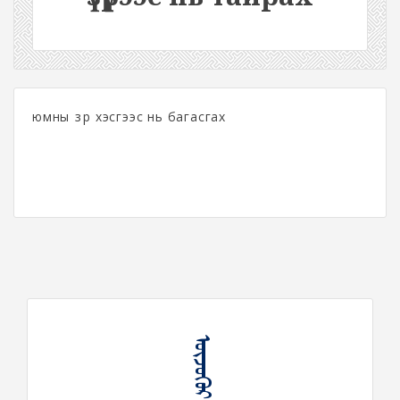
юмны үзүүр хэсгээс нь багасгах