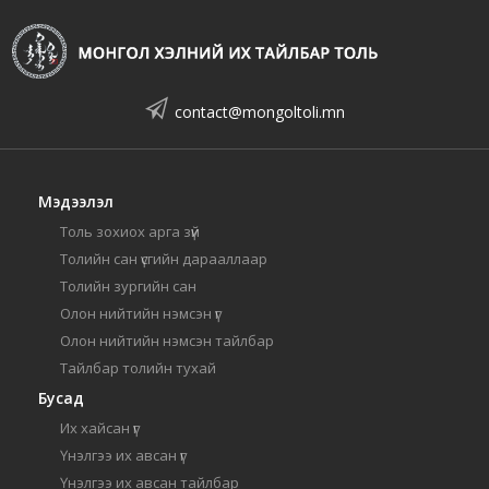
contact@mongoltoli.mn
Мэдээлэл
Толь зохиох арга зүй
Толийн сан үсгийн дарааллаар
Толийн зургийн сан
Олон нийтийн нэмсэн үг
Олон нийтийн нэмсэн тайлбар
Тайлбар толийн тухай
Бусад
Их хайсан үг
Үнэлгээ их авсан үг
Үнэлгээ их авсан тайлбар