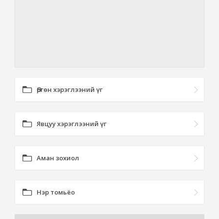
Өргөн хэрэглээний үг
Явцуу хэрэглээний үг
Аман зохиол
Нэр томьёо