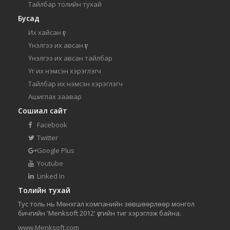
Тайлбар толийн тухай
Бусад
Их хайсан үг
Үнэлгээ их авсан үг
Үнэлгээ их авсан тайлбар
Үг их нэмсэн хэрэглэгч
Тайлбар их нэмсэн хэрэглэгч
Ашиглах заавар
Сошиал сайт
Facebook
Twitter
Google Plus
Youtube
Linked In
Толийн тухай
Тус толь нь Мөнхгал компанийн зөвшөөрлөөр монгол
бичгийн 'Menksoft 2012' үсгийн тиг хэрэглэж байна.
www.Menksoft.com