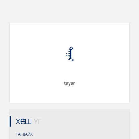
ᠲᠠᠭᠠᠷ
taγar
ХӨРШ
ҮГ
ТАГДАЙХ