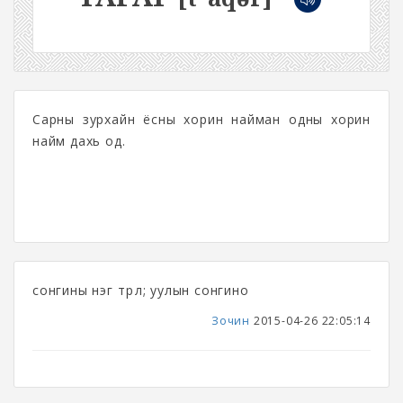
Сарны зурхайн ёсны хорин найман одны хорин
найм дахь од.
сонгины нэг төрөл; уулын сонгино
Зочин
2015-04-26 22:05:14