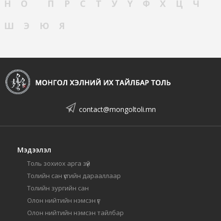
Н
О
П
Р
С
Т
У
Ү
Ф
Х
Ц
Ч
Ш
Э
Ю
Я
contact@mongoltoli.mn
Мэдээлэл
Толь зохиох арга зүй
Толийн сан үсгийн дарааллаар
Толийн зургийн сан
Олон нийтийн нэмсэн үг
Олон нийтийн нэмсэн тайлбар