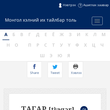
Нэвтрэх
Ашиглах заавар
Монгол хэлний их тайлбар толь
Menu
А
Б
В
Г
Д
Е
Ё
Ж
З
И
К
Л
М
Н
О
П
Р
С
Т
У
Ү
Ф
Х
Ц
Ч
Ш
Э
Ю
Я
Share
Tweet
Хэвлэх
ТАГАР
[tʰaqər]