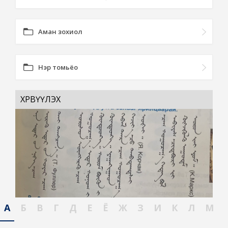
Аман зохиол
Нэр томьёо
ХӨРВҮҮЛЭХ
А
Б
В
Г
Д
Е
Ё
Ж
З
И
К
Л
М