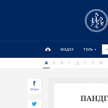
МЭДЭЭ
ТОЛЬ
А
Б
В
Г
Д
Е
Ё
Ж
Share
ПАНД