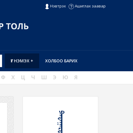
Нэвтрэх
Ашиглах заавар
ҮГ НЭМЭХ +
ХОЛБОО БАРИХ
Ф
Х
Ц
Ч
Ш
Э
Ю
Я
ᠫᠠᠨᠳᠠᠭᠠᠷᠳᠠᠬᠤ