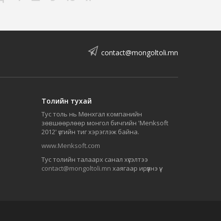
contact@mongoltoli.mn
Толийн тухай
Тус толь нь Мөнхгал компанийн
зөвшөөрлөөр монгол бичгийн 'Menksoft
2012' үсгийн тиг хэрэглэж байна.
www.Menksoft.com
Тус толийн талаарх санал хүсэлтээ
contact@mongoltoli.mn
хаягаар ирүүлнэ үү.