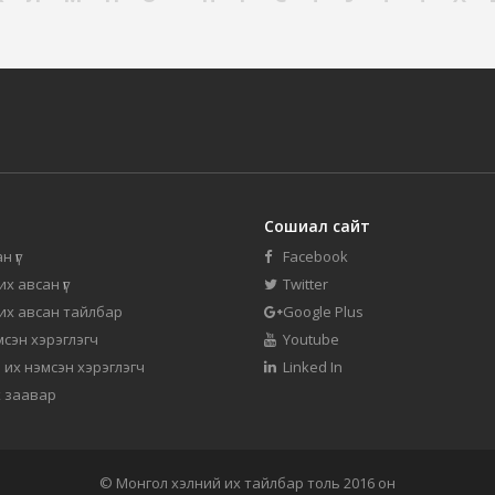
Сошиал сайт
н үг
Facebook
их авсан үг
Twitter
 их авсан тайлбар
Google Plus
мсэн хэрэглэгч
Youtube
 их нэмсэн хэрэглэгч
Linked In
 заавар
© Монгол хэлний их тайлбар толь 2016 он