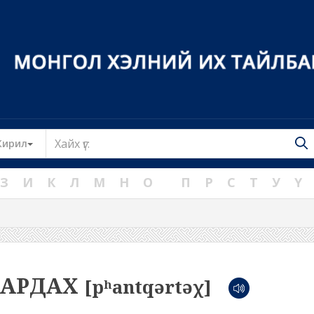
Toggle Dropdown
Кирил
З
И
К
Л
М
Н
О
П
Р
С
Т
У
Ү
ГАРДАХ
[pʰantqərtəχ]