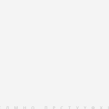
К
Л
М
Н
О
П
Р
С
Т
У
Ү
Ф
Х