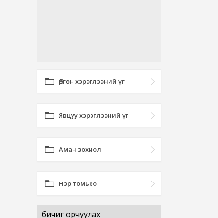
Өргөн хэрэглээний үг
Явцуу хэрэглээний үг
Аман зохиол
Нэр томьёо
бичиг орчуулах