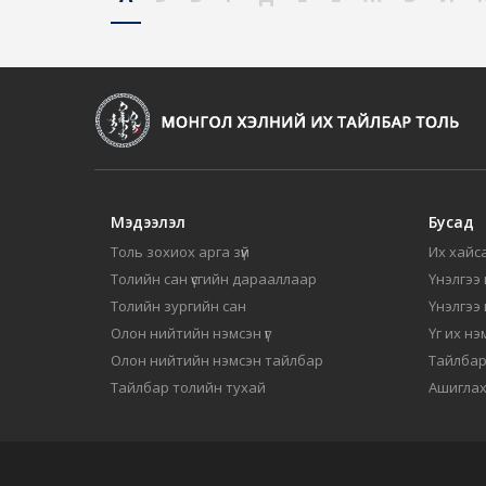
Мэдээлэл
Бусад
Толь зохиох арга зүй
Их хайса
Толийн сан үсгийн дарааллаар
Үнэлгээ 
Толийн зургийн сан
Үнэлгээ
Олон нийтийн нэмсэн үг
Үг их нэ
Олон нийтийн нэмсэн тайлбар
Тайлбар
Тайлбар толийн тухай
Ашиглах