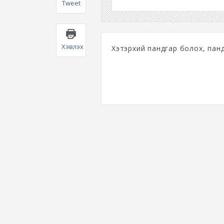
Tweet
Хэвлэх
Хэтэрхий пандгар болох, панд