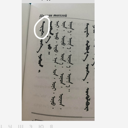
Ц
Ч
Ш
Э
Ю
Я