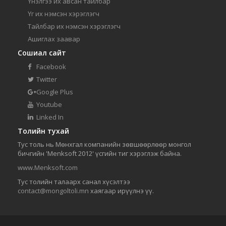
Үнэлгээ их авсан тайлбар
Үг их нэмсэн хэрэглэгч
Тайлбар их нэмсэн хэрэглэгч
Ашиглах заавар
Сошиал сайт
Facebook
Twitter
Google Plus
Youtube
Linked In
Толийн тухай
Тус толь нь Мөнхгал компанийн зөвшөөрлөөр монгол
бичгийн 'Menksoft 2012' үсгийн тиг хэрэглэж байна.
www.Menksoft.com
Тус толийн талаарх санал хүсэлтээ
contact@mongoltoli.mn
хаягаар ирүүлнэ үү.