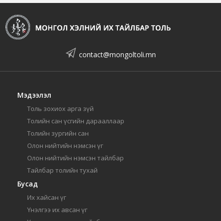
contact@mongoltoli.mn
Мэдээлэл
Толь зохиох арга зүй
Толийн сан үсгийн дарааллаар
Толийн зургийн сан
Олон нийтийн нэмсэн үг
Олон нийтийн нэмсэн тайлбар
Тайлбар толийн тухай
Бусад
Их хайсан үг
Үнэлгээ их авсан үг