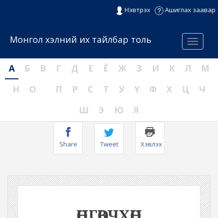
Нэвтрэх
Ашиглах заавар
Монгол хэлний их тайлбар толь
Menu
А
Б
В
Г
Д
Е
Ё
Ж
З
И
К
Л
М
Н
О
П
Р
С
Т
У
Ү
Ф
Х
Ц
Ч
Ш
Э
Ю
Я
Share
Tweet
Хэвлэх
ӨНГӨВЧХӨН