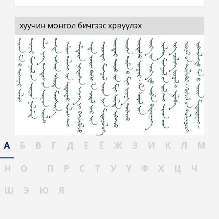
хуучин монгол бичгээс хөрвүүлэх
А
Б
В
Г
Д
Е
Ё
Ж
З
И
К
Л
М
Н
О
П
Р
С
Т
У
Ү
Ф
Х
Ц
Ч
Ш
Э
Ю
Я