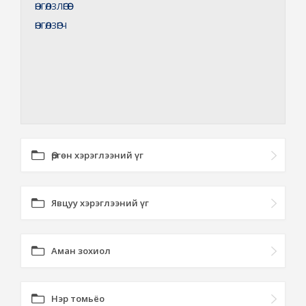
ӨНГӨЛЗЛӨГӨӨ
ӨНГӨЛЗӨГЧ
Өргөн хэрэглээний үг
Явцуу хэрэглээний үг
Аман зохиол
Нэр томьёо