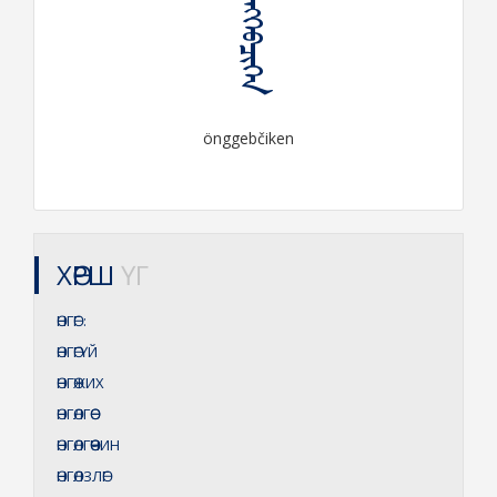
ᠥᠩᠭᠡᠪᠴᠢᠬᠡᠨ
önggebčiken
ХӨРШ
ҮГ
ӨНГӨГ
:
ӨНГӨГҮЙ
ӨНГӨЖИХ
ӨНГӨЛГӨӨ
ӨНГӨЛГӨӨЧИН
ӨНГӨЛЗЛӨГ