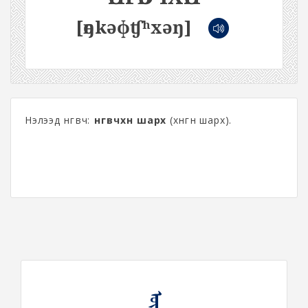
[өŋkəɸʧʰxəŋ]
Нэлээд өнгөвч:
өнгөвчхөн шарх
(хөнгөн шарх).