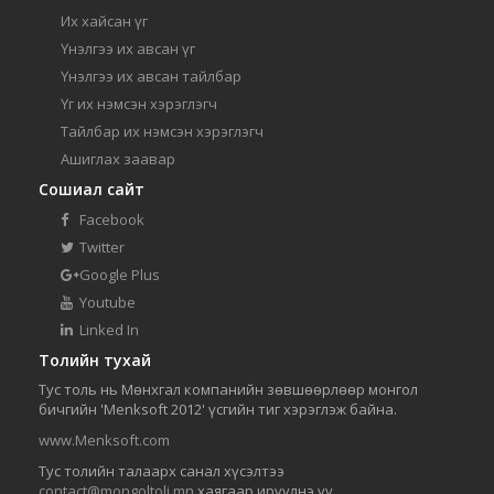
Их хайсан үг
Үнэлгээ их авсан үг
Үнэлгээ их авсан тайлбар
Үг их нэмсэн хэрэглэгч
Тайлбар их нэмсэн хэрэглэгч
Ашиглах заавар
Сошиал сайт
Facebook
Twitter
Google Plus
Youtube
Linked In
Толийн тухай
Тус толь нь Мөнхгал компанийн зөвшөөрлөөр монгол
бичгийн 'Menksoft 2012' үсгийн тиг хэрэглэж байна.
www.Menksoft.com
Тус толийн талаарх санал хүсэлтээ
contact@mongoltoli.mn
хаягаар ирүүлнэ үү.