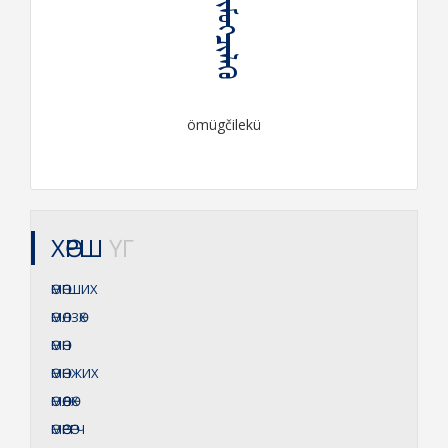
ᠥᠮᠦᠭᠴᠢᠯᠡᠬᠦ
ömügčilekü
ХӨРШ
ҮГ
ӨМӨГШИХ
ӨМӨЛЗӨХ
ӨМӨН
ӨМӨНЖИХ
ӨМӨӨЛӨХ
ӨМӨӨРӨГЧ