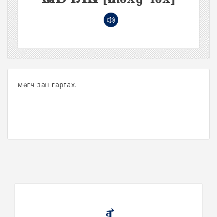
Өмөгч зан гаргах.