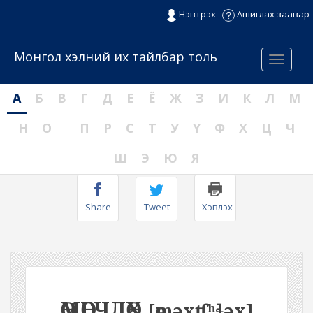
Нэвтрэх
Ашиглах заавар
Монгол хэлний их тайлбар толь
Menu
А
Б
В
Г
Д
Е
Ё
Ж
З
И
К
Л
М
Н
О
П
Р
С
Т
У
Ү
Ф
Х
Ц
Ч
Ш
Э
Ю
Я
Share
Tweet
Хэвлэх
ӨМӨГЧЛӨХ
[өməxʧʰɬəx]