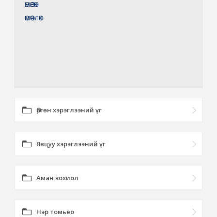
ӨМӨӨРӨХ
ӨМӨӨЧЛӨХ
Өргөн хэрэглээний үг
Явцуу хэрэглээний үг
Аман зохиол
Нэр томьёо