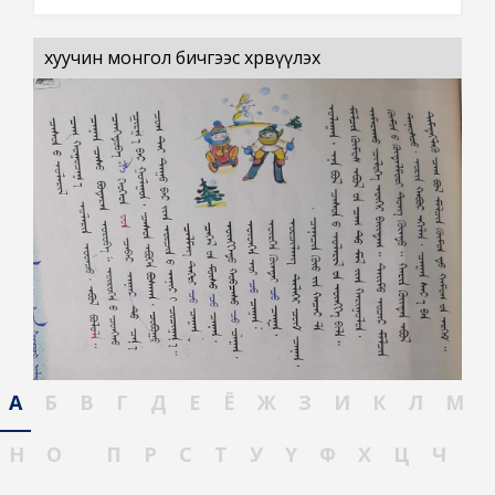
хуучин монгол бичгээс хөрвүүлэх
А
Б
В
Г
Д
Е
Ё
Ж
З
И
К
Л
М
Н
О
П
Р
С
Т
У
Ү
Ф
Х
Ц
Ч