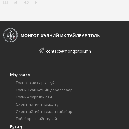
Ш
Э
Ю
Я
contact@mongoltoli.mn
Мэдээлэл
Толь зохиох арга зүй
Толийн сан үсгийн дарааллаар
Толийн зургийн сан
Олон нийтийн нэмсэн үг
Олон нийтийн нэмсэн тайлбар
Тайлбар толийн тухай
Бусад