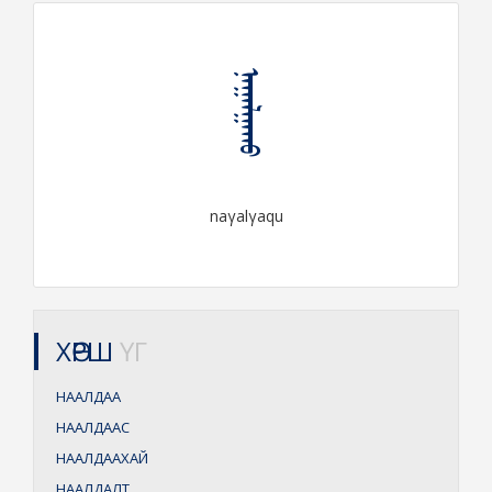
ᠨᠠᠭᠠᠯᠭᠠᠬᠤ
naγalγaqu
ХӨРШ
ҮГ
НААЛДАА
НААЛДААС
НААЛДААХАЙ
НААЛДАЛТ