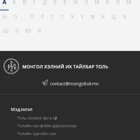
А
Б
В
Г
Д
Е
Ё
Ж
З
И
К
Л
М
Н
О
П
Р
С
Т
У
Ү
Ф
Х
Ц
Ч
Ш
Э
Ю
Я
contact@mongoltoli.mn
Мэдээлэл
Толь зохиох арга зүй
Толийн сан үсгийн дарааллаар
Толийн зургийн сан