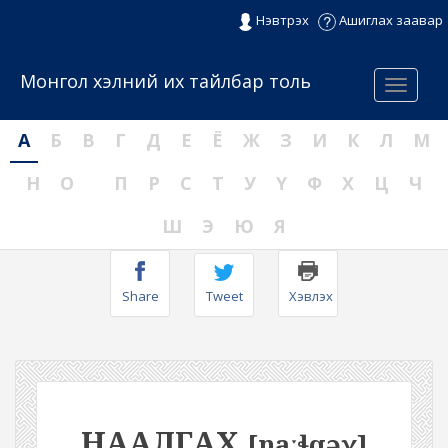
Нэвтрэх
Ашиглах заавар
Монгол хэлний их тайлбар толь
Menu
А
Б
В
Г
Д
Е
Ё
Ж
З
И
К
Л
М
Н
О
П
Р
С
Т
У
Ү
Ф
Х
Ц
Ч
Ш
Э
Ю
Я
Share
Tweet
Хэвлэх
НААЛГАХ
[naːɬqəχ]