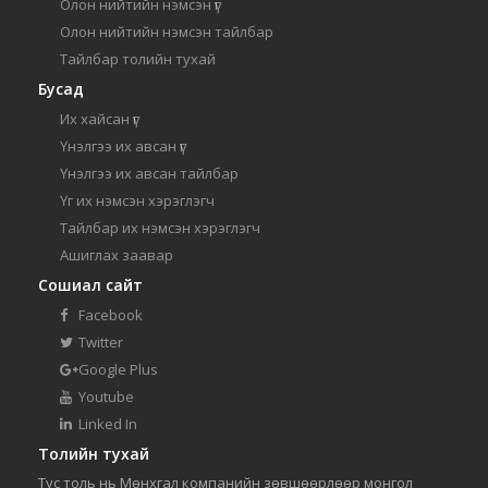
Олон нийтийн нэмсэн үг
Олон нийтийн нэмсэн тайлбар
Тайлбар толийн тухай
Бусад
Их хайсан үг
Үнэлгээ их авсан үг
Үнэлгээ их авсан тайлбар
Үг их нэмсэн хэрэглэгч
Тайлбар их нэмсэн хэрэглэгч
Ашиглах заавар
Сошиал сайт
Facebook
Twitter
Google Plus
Youtube
Linked In
Толийн тухай
Тус толь нь Мөнхгал компанийн зөвшөөрлөөр монгол