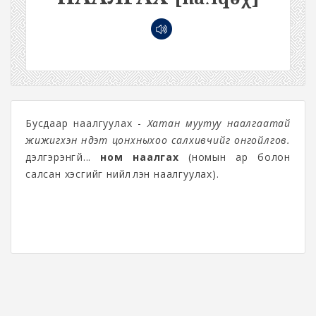
Бусдаар наалгуулах -
Хатан муутуу наалгаатай
жижигхэн нүдэт цонхныхоо салхивчийг онгойлгов.
дэлгэрэнгүй...
ном наалгах
(номы‎н ар болон
салсан хэсгийг нийлүүлэн наалгуулах).