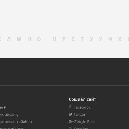
К
Л
М
Н
О
П
Р
С
Т
У
Ү
Ф
Х
Сошиал сайт
н үг
Facebook
их авсан үг
Twitter
 их авсан тайлбар
Google Plus
мсэн хэрэглэгч
Youtube