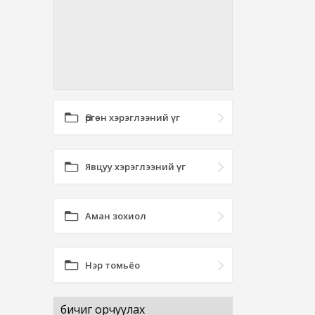
Өргөн хэрэглээний үг
Явцуу хэрэглээний үг
Аман зохиол
Нэр томьёо
бичиг орчуулах