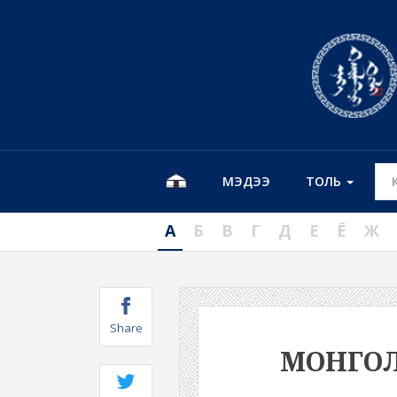
МЭДЭЭ
ТОЛЬ
А
Б
В
Г
Д
Е
Ё
Ж
Share
МОНГО