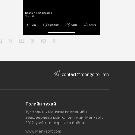
Ц
Ч
Ш
Э
Ю
Я
contact@mongoltoli.mn
Толийн тухай
Тус толь нь Мөнхгал компанийн
зөвшөөрлөөр монгол бичгийн 'Menksoft
2012' үсгийн тиг хэрэглэж байна.
www.Menksoft.com