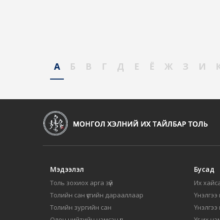
А
Б
В
Г
Д
Е
Ё
Ж
З
И
Мэдээлэл
Бусад
Толь зохиох арга зүй
Их хайса
Толийн сан үсгийн дарааллаар
Үнэлгээ 
Толийн зургийн сан
Үнэлгээ
Олон нийтийн нэмсэн үг
Үг их нэ