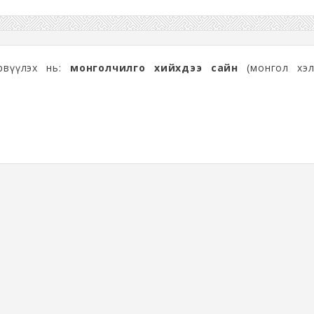
өрвүүлэх нь:
монголчилго хийхдээ сайн
(монгол хэл