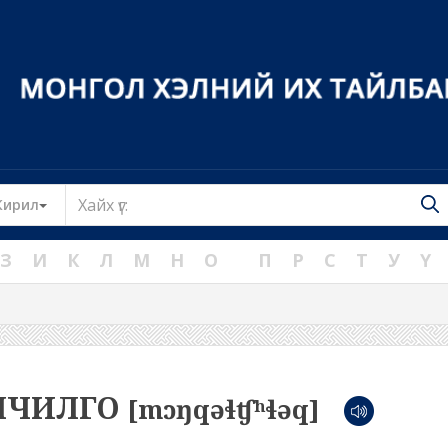
Toggle Dropdown
Кирил
З
И
К
Л
М
Н
О
П
Р
С
Т
У
Ү
ЛЧИЛГО
[mɔŋqəɬʧʰɬəq]