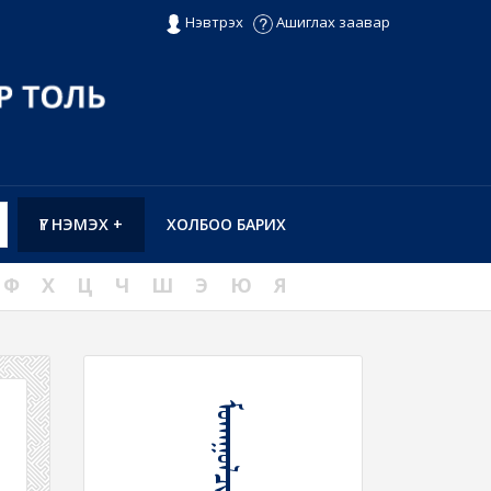
Нэвтрэх
Ашиглах заавар
ҮГ НЭМЭХ +
ХОЛБОО БАРИХ
Ф
Х
Ц
Ч
Ш
Э
Ю
Я
ᠮᠣᠨᠭᠭᠤᠯᠴᠢᠯᠭ᠎ᠠ