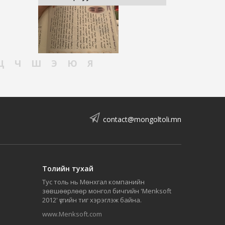
Ц
Ч
Ш
Э
Ю
Я
contact@mongoltoli.mn
Толийн тухай
Тус толь нь Мөнхгал компанийн
зөвшөөрлөөр монгол бичгийн 'Menksoft
2012' үсгийн тиг хэрэглэж байна.
www.Menksoft.com