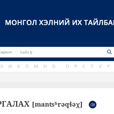
Toggle Dropdown
Кирил
З
И
К
Л
М
Н
О
П
Р
С
Т
У
Ү
РГАЛАХ
[manʦʰrəqɬəχ]