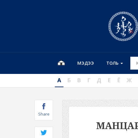
МЭДЭЭ
ТОЛЬ
А
Б
В
Г
Д
Е
Ё
Ж
Share
МАНЦА