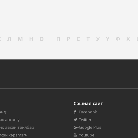
К
Л
М
Н
О
П
Р
С
Т
У
Ү
Ф
Х
Сошиал сайт
н үг
Facebook
их авсан үг
Twitter
 их авсан тайлбар
Google Plus
мсэн хэрэглэгч
Youtube