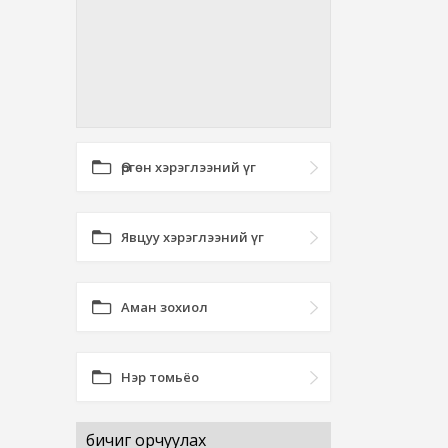
Өргөн хэрэглээний үг
Явцуу хэрэглээний үг
Аман зохиол
Нэр томьёо
бичиг орчуулах