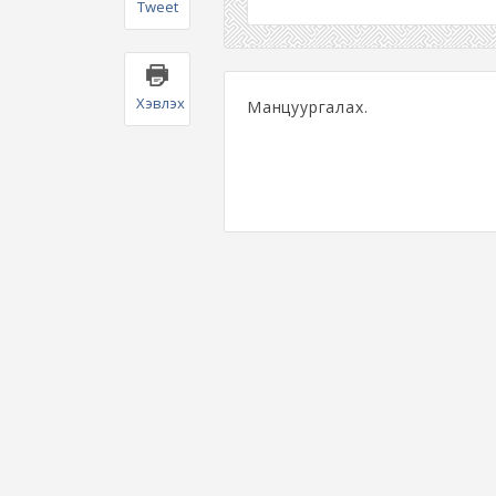
Tweet
Хэвлэх
Манцуургалах.