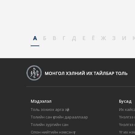
А
Б
В
Г
Д
Е
Ё
Ж
З
И
Мэдээлэл
Бусад
Толь зохиох арга зүй
Их хайса
Толийн сан үсгийн дарааллаар
Үнэлгээ 
Толийн зургийн сан
Үнэлгээ
Олон нийтийн нэмсэн үг
Үг их нэ