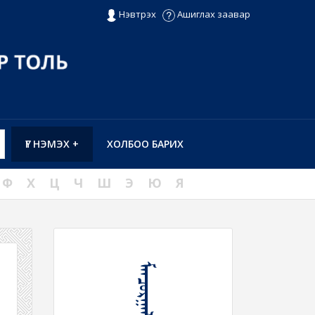
Нэвтрэх
Ашиглах заавар
ҮГ НЭМЭХ +
ХОЛБОО БАРИХ
Ф
Х
Ц
Ч
Ш
Э
Ю
Я
ᠮᠠᠨᠴᠤᠷᠭᠠᠯᠠᠬᠤ