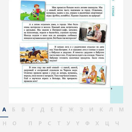
А
Б
В
Г
Д
Е
Ё
Ж
З
И
К
Л
М
Н
О
П
Р
С
Т
У
Ү
Ф
Х
Ц
Ч