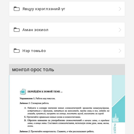
Явцуу хэрэглээний үг
Аман зохиол
Нэр томьёо
монгол орос толь