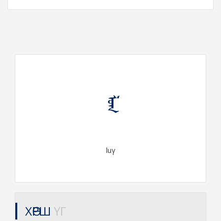
ᠯᠤᠭ
luγ
ХӨРШ
ҮГ