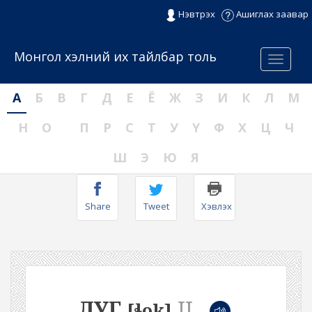
Нэвтрэх
Ашиглах заавар
Монгол хэлний их тайлбар толь
Menu
А
Б
В
Г
Д
Е
Ё
Ж
З
И
К
Л
М
Н
О
П
Р
С
Т
У
Ү
Ф
Х
Ц
Ч
Ш
Э
Ю
Я
Share
Tweet
Хэвлэх
ЛУГ
II
[ɬok]