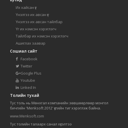
Их хайсан үг
Үнэлгээ их авсан үг
Үнэлгээ их авсан тайлбар
Үг их нэмсэн хэрэглэгч
Тайлбар их нэмсэн хэрэглэгч
Ашиглах заавар
Сошиал сайт
Facebook
Twitter
Google Plus
Youtube
Linked In
Толийн тухай
Тус толь нь Мөнхгал компанийн зөвшөөрлөөр монгол
бичгийн 'Menksoft 2012' үсгийн тиг хэрэглэж байна.
www.Menksoft.com
Тус толийн талаарх санал хүсэлтээ