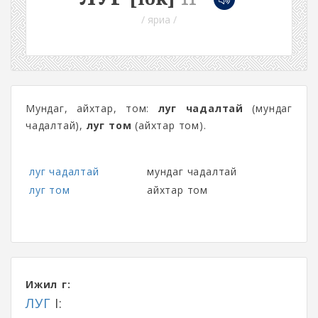
/ яриа /
Мундаг, айхтар, том:
луг чадалтай
(мундаг
чадалтай),
луг том
(айхтар том).
луг чадалтай
мундаг чадалтай
луг том
айхтар том
Ижил үг:
ЛУГ
I: