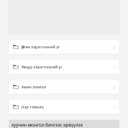
Өргөн хэрэглээний үг
Явцуу хэрэглээний үг
Аман зохиол
Нэр томьёо
хуучин монгол бичгээс хөрвүүлэх