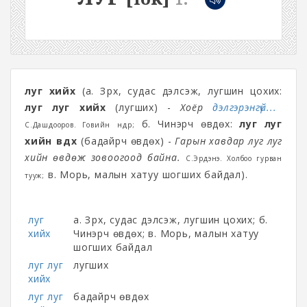
луг хийх
(а. Зүрх, судас дэлсэж, лугшин цохих:
луг луг хийх
(лугших) -
Хоёр
дэлгэрэнгүй...
б. Чинэрч өвдөх:
луг луг
С.Дашдооров. Говийн өндөр
;
хийн өвдөх
(бадайрч өвдөх) -
Гарын хавдар луг луг
хийн өвдөж зовоогоод байна.
С.Эрдэнэ. Холбоо гурван
в. Морь, малын хатуу шогших байдал).
тууж;
луг
а. Зүрх, судас дэлсэж, лугшин цохих; б.
хийх
Чинэрч өвдөх; в. Морь, малын хатуу
шогших байдал
луг луг
лугших
хийх
луг луг
бадайрч өвдөх