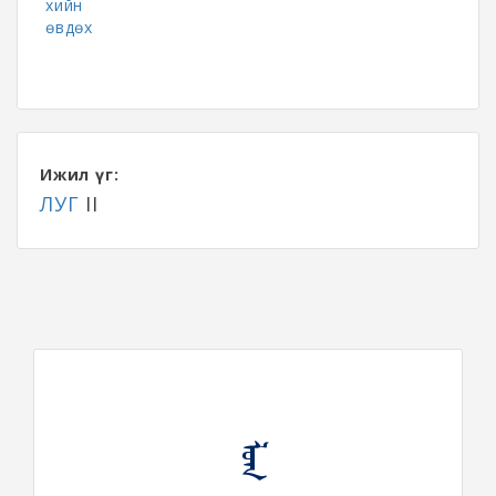
хийн
өвдөх
Ижил үг:
ЛУГ
II
ᠯᠤᠭ