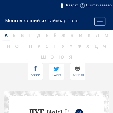
Нэвтрэх
Ашиглах заавар
Монгол хэлний их тайлбар толь
Menu
А
Б
В
Г
Д
Е
Ё
Ж
З
И
К
Л
М
Н
О
П
Р
С
Т
У
Ү
Ф
Х
Ц
Ч
Ш
Э
Ю
Я
Share
Tweet
Хэвлэх
ЛУГ
I:
[ɬok]