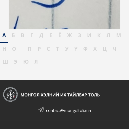
А
Б
В
Г
Д
Е
Ё
Ж
З
И
К
Л
М
Н
О
П
Р
С
Т
У
Ү
Ф
Х
Ц
Ч
Ш
Э
Ю
Я
contact@mongoltoli.mn