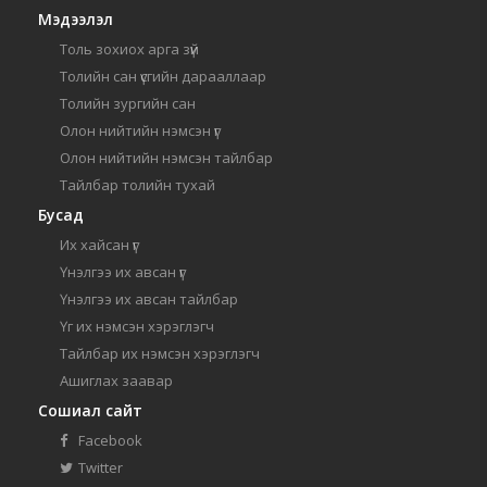
Мэдээлэл
Толь зохиох арга зүй
Толийн сан үсгийн дарааллаар
Толийн зургийн сан
Олон нийтийн нэмсэн үг
Олон нийтийн нэмсэн тайлбар
Тайлбар толийн тухай
Бусад
Их хайсан үг
Үнэлгээ их авсан үг
Үнэлгээ их авсан тайлбар
Үг их нэмсэн хэрэглэгч
Тайлбар их нэмсэн хэрэглэгч
Ашиглах заавар
Сошиал сайт
Facebook
Twitter