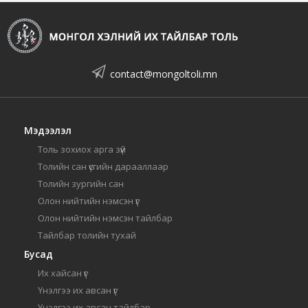
contact@mongoltoli.mn
Мэдээлэл
Толь зохиох арга зүй
Толийн сан үсгийн дарааллаар
Толийн зургийн сан
Олон нийтийн нэмсэн үг
Олон нийтийн нэмсэн тайлбар
Тайлбар толийн тухай
Бусад
Их хайсан үг
Үнэлгээ их авсан үг
Үнэлгээ их авсан тайлбар