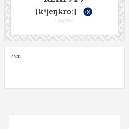
[kʰjeŋkroː]
/ амьтан /
Имж.