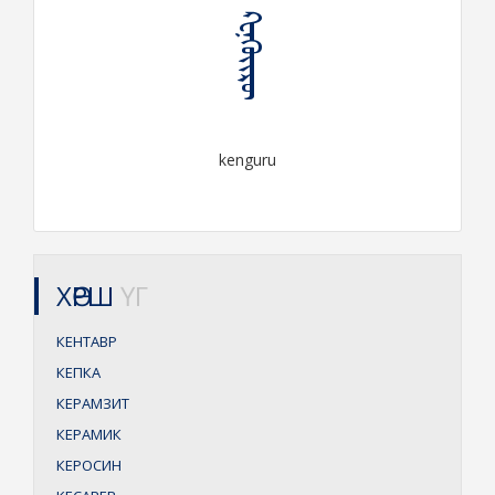
ᠺᠧᠨ᠋ᠭᠦᠢᠷᠦ᠋
kenguru
ХӨРШ
ҮГ
КЕНТАВР
КЕПКA
КЕРАМЗИТ
КЕРАМИК
КЕРОСИН