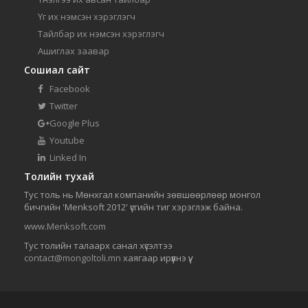
Үг их нэмсэн хэрэглэгч
Тайлбар их нэмсэн хэрэглэгч
Ашиглах заавар
Сошиал сайт
Facebook
Twitter
Google Plus
Youtube
Linked In
Толийн тухай
Тус толь нь Мөнхгал компанийн зөвшөөрлөөр монгол
бичгийн 'Menksoft 2012' үсгийн тиг хэрэглэж байна.
www.Menksoft.com
Тус толийн талаарх санал хүсэлтээ
contact@mongoltoli.mn
хаягаар ирүүлнэ үү.