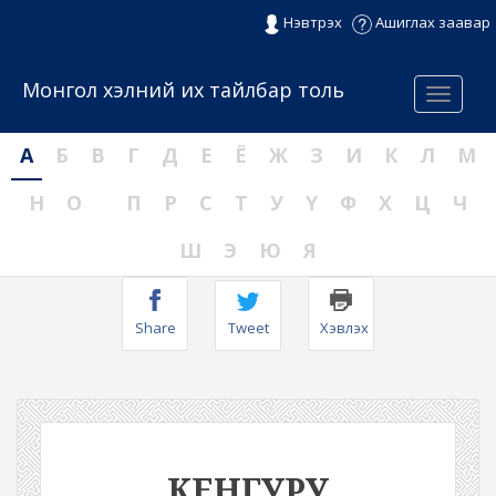
Нэвтрэх
Ашиглах заавар
Монгол хэлний их тайлбар толь
Menu
А
Б
В
Г
Д
Е
Ё
Ж
З
И
К
Л
М
Н
О
П
Р
С
Т
У
Ү
Ф
Х
Ц
Ч
Ш
Э
Ю
Я
Share
Tweet
Хэвлэх
КЕНГУРУ