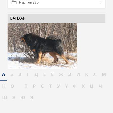
Нэр томьёо
БАНХАР
А
Б
В
Г
Д
Е
Ё
Ж
З
И
К
Л
М
Н
О
П
Р
С
Т
У
Ү
Ф
Х
Ц
Ч
Ш
Э
Ю
Я