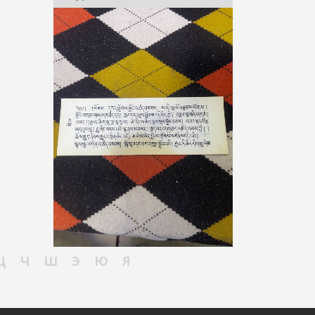
Ц
Ч
Ш
Э
Ю
Я