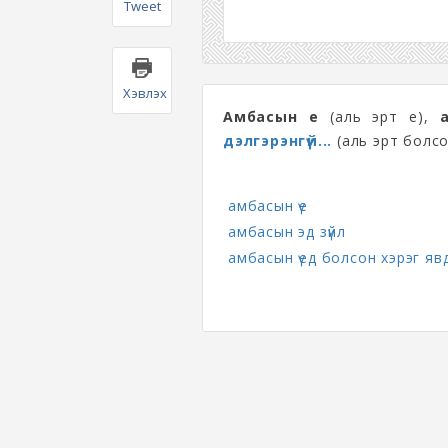
Tweet
Хэвлэх
Амбасын үе
(аль эрт үе),
дэлгэрэнгүй...
(аль эрт болсо
амбасын үе
амбасын эд зүйл
амбасын үед болсон хэрэг яв