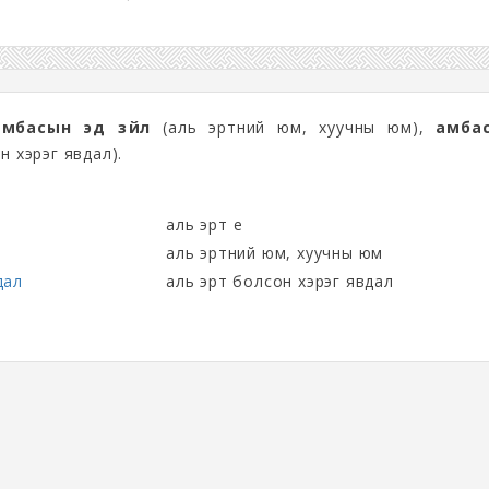
амбасын эд зүйл
(аль эртний юм, хуучны юм),
амба
н хэрэг явдал).
аль эрт үе
аль эртний юм, хуучны юм
дал
аль эрт болсон хэрэг явдал