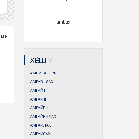
ambas
сын
ХӨРШ
ҮГ
АМБУЛАТОРИ
АМГАВЧЛАХ
АМГАЙ
I
АМГАЙ
II
АМГАЙВЧ
АМГАЙВЧЛАХ
АМГАЙЛАХ
АМГАЙСАХ