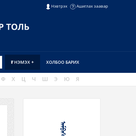
Нэвтрэх
Ашиглах заавар
ҮГ НЭМЭХ +
ХОЛБОО БАРИХ
Ф
Х
Ц
Ч
Ш
Э
Ю
Я
ᠠᠮᠪᠠᠰ