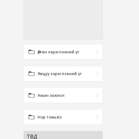
Өргөн хэрэглээний үг
Явцуу хэрэглээний үг
Аман зохиол
Нэр томьёо
ТӨВӨД