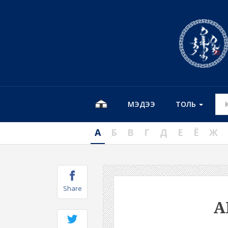
МЭДЭЭ
ТОЛЬ
А
Б
В
Г
Д
Е
Ё
Ж
Share
А