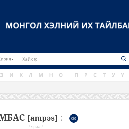
Toggle Dropdown
Кирил
З
И
К
Л
М
Н
О
П
Р
С
Т
У
Ү
МБАС
:
[ampəs]
/ яриа /