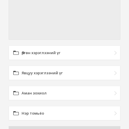
Өргөн хэрэглээний үг
Явцуу хэрэглээний үг
Аман зохиол
Нэр томьёо