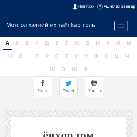
Нэвтрэх
Ашиглах заавар
Монгол хэлний их тайлбар толь
Menu
А
Б
В
Г
Д
Е
Ё
Ж
З
И
К
Л
М
Н
О
П
Р
С
Т
У
Ү
Ф
Х
Ц
Ч
Ш
Э
Ю
Я
Share
Tweet
Хэвлэх
ёнхор том