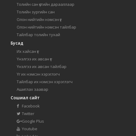
Толийн сан үсгийн дарааллаар
Толийн зургийн сан
Олон нийтийн нэмсэн үг
Олон нийтийн нэмсэн тайлбар
Тайлбар толийн тухай
Бусад
Их хайсан үг
Үнэлгээ их авсан үг
Үнэлгээ их авсан тайлбар
Үг их нэмсэн хэрэглэгч
Тайлбар их нэмсэн хэрэглэгч
Ашиглах заавар
Сошиал сайт
Facebook
Twitter
Google Plus
Youtube