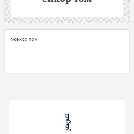
монхор том
ᠶᠣᠩᠬᠤᠷ ᠲᠣᠮᠤ