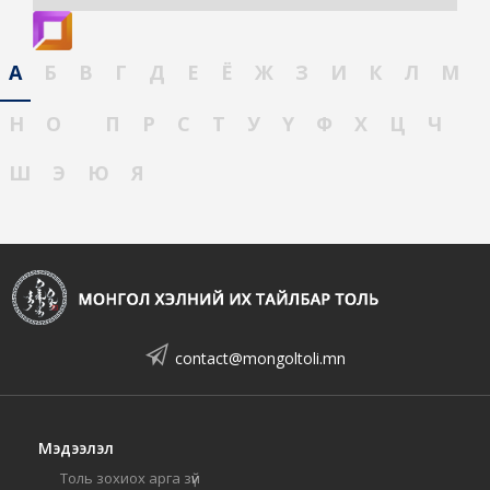
А
Б
В
Г
Д
Е
Ё
Ж
З
И
К
Л
М
Н
О
П
Р
С
Т
У
Ү
Ф
Х
Ц
Ч
Ш
Э
Ю
Я
contact@mongoltoli.mn
Мэдээлэл
Толь зохиох арга зүй