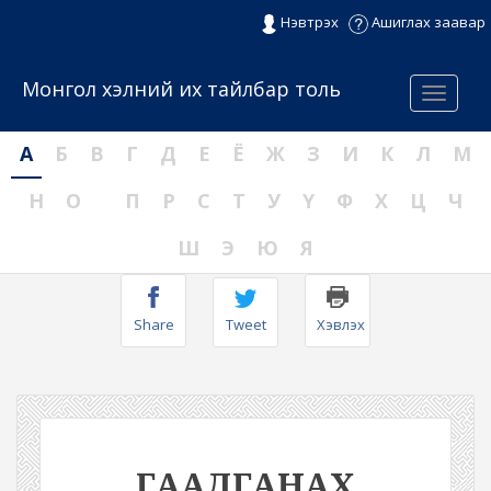
Нэвтрэх
Ашиглах заавар
Монгол хэлний их тайлбар толь
Menu
А
Б
В
Г
Д
Е
Ё
Ж
З
И
К
Л
М
Н
О
П
Р
С
Т
У
Ү
Ф
Х
Ц
Ч
Ш
Э
Ю
Я
Share
Tweet
Хэвлэх
ГААДГАНАХ