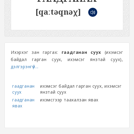
[qaːtəqnəχ]
Ихэрхэг зан гаргах:
гаадганан суух
(ихэмсэг
байдал гарган суух, ихэмсэг янзтай суух),
дэлгэрэнгүй...
гаадганан
ихэмсэг байдал гарган суух, ихэмсэг
суух
янзтай суух
гаадганан
ихэмсгээр таахалзан явах
явах