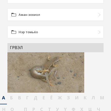
Аман зохиол
Нэр томьёо
ГҮРВЭЛ
А
Б
В
Г
Д
Е
Ё
Ж
З
И
К
Л
М
Н
О
П
Р
С
Т
У
Ү
Ф
Х
Ц
Ч