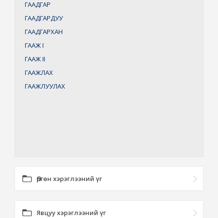
ГААДГАР
ГААДГАРДУУ
ГААДГАРХАН
ГААЖ
I
ГААЖ
II
ГААЖЛАХ
ГААЖЛУУЛАХ
Өргөн хэрэглээний үг
Явцуу хэрэглээний үг