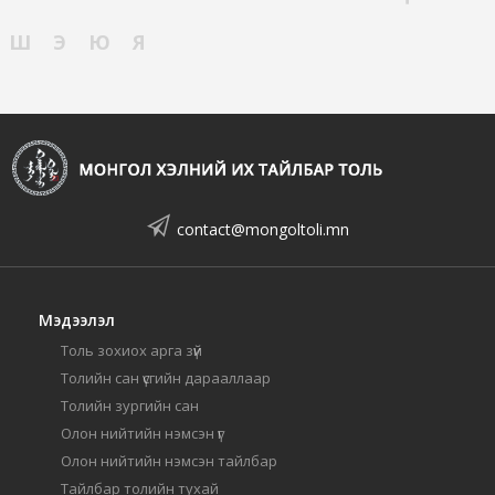
Ш
Э
Ю
Я
contact@mongoltoli.mn
Мэдээлэл
Толь зохиох арга зүй
Толийн сан үсгийн дарааллаар
Толийн зургийн сан
Олон нийтийн нэмсэн үг
Олон нийтийн нэмсэн тайлбар
Тайлбар толийн тухай