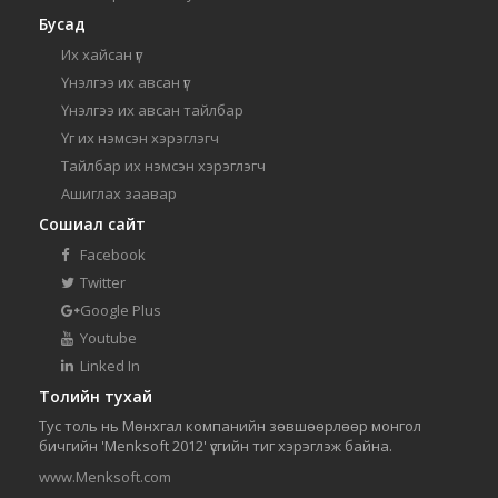
Бусад
Их хайсан үг
Үнэлгээ их авсан үг
Үнэлгээ их авсан тайлбар
Үг их нэмсэн хэрэглэгч
Тайлбар их нэмсэн хэрэглэгч
Ашиглах заавар
Сошиал сайт
Facebook
Twitter
Google Plus
Youtube
Linked In
Толийн тухай
Тус толь нь Мөнхгал компанийн зөвшөөрлөөр монгол
бичгийн 'Menksoft 2012' үсгийн тиг хэрэглэж байна.
www.Menksoft.com