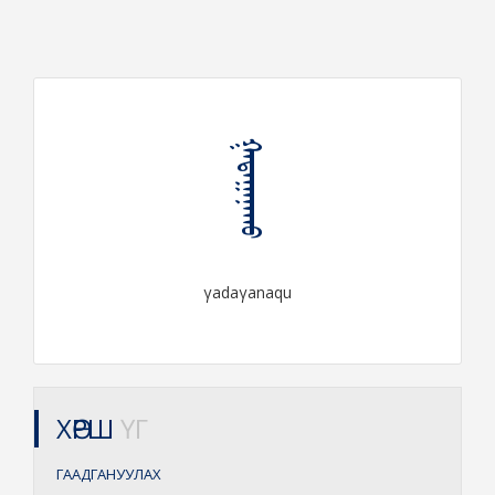
ᠭᠠᠳᠠᠭᠠᠨᠠᠬᠤ
γadaγanaqu
ХӨРШ
ҮГ
ГААДГАНУУЛАХ