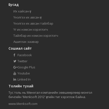
Бусад
Их хайсан үг
Үнэлгээ их авсан үг
Үнэлгээ их авсан тайлбар
Үг их нэмсэн хэрэглэгч
Тайлбар их нэмсэн хэрэглэгч
Ашиглах заавар
Сошиал сайт
Facebook
Twitter
Google Plus
Youtube
Linked In
Толийн тухай
Тус толь нь Мөнхгал компанийн зөвшөөрлөөр монгол
бичгийн 'Menksoft 2012' үсгийн тиг хэрэглэж байна.
www.Menksoft.com