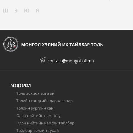
Ш
Э
Ю
Я
contact@mongoltoli.mn
Мэдээлэл
Толь зохиох арга зүй
Толийн сан үсгийн дарааллаар
Толийн зургийн сан
Олон нийтийн нэмсэн үг
Олон нийтийн нэмсэн тайлбар
Тайлбар толийн тухай