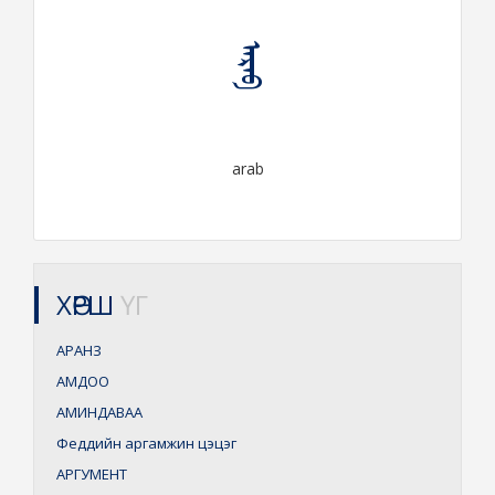
ᠠᠷᠠᠪ
arab
ХӨРШ
ҮГ
АРАНЗ
АМДОО
АМИНДАВАА
Феддийн аргамжин цэцэг
АРГУМЕНТ