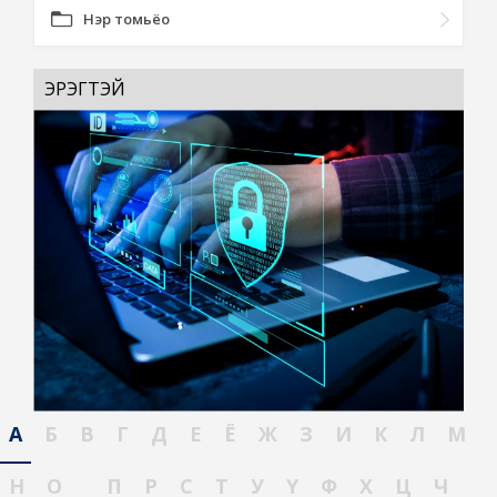
Нэр томьёо
ЭРЭГТЭЙ
А
Б
В
Г
Д
Е
Ё
Ж
З
И
К
Л
М
Н
О
П
Р
С
Т
У
Ү
Ф
Х
Ц
Ч