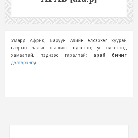
Умард Африк, Баруун Азийн элсэрхэг хуурай
газрын лалын шашинт үндэстэн; уг үндэстэнд
хамаатай, тэднээс гаралтай;
араб бичиг
дэлгэрэнгүй...