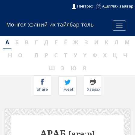
Нэвтрэх
Ашиглах заавар
Монгол хэлний их тайлбар толь
Menu
А
Б
В
Г
Д
Е
Ё
Ж
З
И
К
Л
М
Н
О
П
Р
С
Т
У
Ү
Ф
Х
Ц
Ч
Ш
Э
Ю
Я
Share
Tweet
Хэвлэх
АРАБ
[araːp]