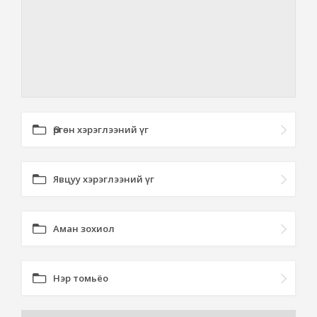
Өргөн хэрэглээний үг
Явцуу хэрэглээний үг
Аман зохиол
Нэр томьёо