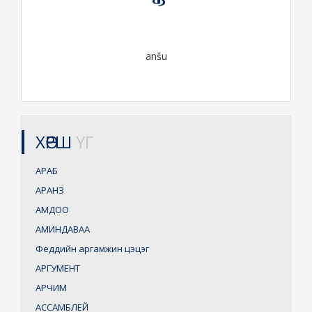
anšu
ХӨРШ
ҮГ
АРАБ
АРАНЗ
АМДОО
АМИНДАВАА
Феддийн аргамжин цэцэг
АРГУМЕНТ
АРЧИМ
АССАМБЛЕЙ