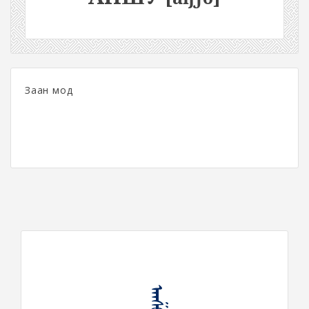
Заан мод
ᠠᠨᠱᠤ