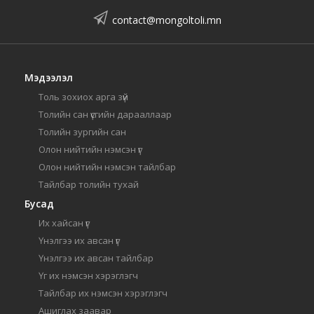
contact@mongoltoli.mn
Мэдээлэл
Толь зохиох арга зүй
Толийн сан үсгийн дарааллаар
Толийн зургийн сан
Олон нийтийн нэмсэн үг
Олон нийтийн нэмсэн тайлбар
Тайлбар толийн тухай
Бусад
Их хайсан үг
Үнэлгээ их авсан үг
Үнэлгээ их авсан тайлбар
Үг их нэмсэн хэрэглэгч
Тайлбар их нэмсэн хэрэглэгч
Ашиглах заавар