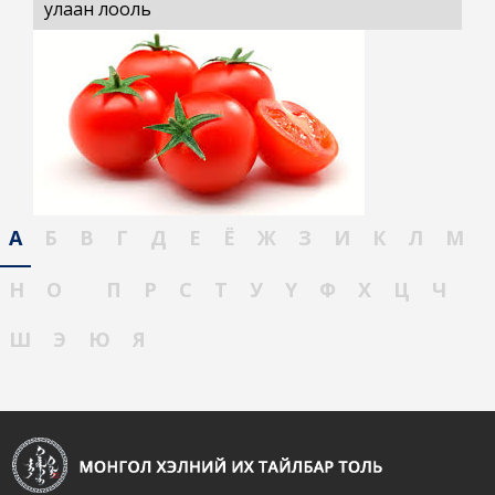
улаан лооль
А
Б
В
Г
Д
Е
Ё
Ж
З
И
К
Л
М
Н
О
П
Р
С
Т
У
Ү
Ф
Х
Ц
Ч
Ш
Э
Ю
Я