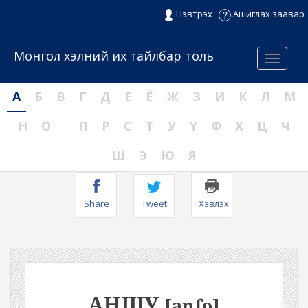
Нэвтрэх
Ашиглах заавар
Монгол хэлний их тайлбар толь
Menu
А
Б
В
Г
Д
Е
Ё
Ж
З
И
К
Л
М
Н
О
П
Р
С
Т
У
Ү
Ф
Х
Ц
Ч
Ш
Э
Ю
Я
Share
Tweet
Хэвлэх
АНШУ
[aŋʃo]