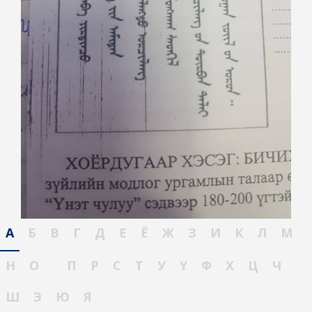
А
Б
В
Г
Д
Е
Ё
Ж
З
И
К
Л
М
Н
О
П
Р
С
Т
У
Ү
Ф
Х
Ц
Ч
Ш
Э
Ю
Я