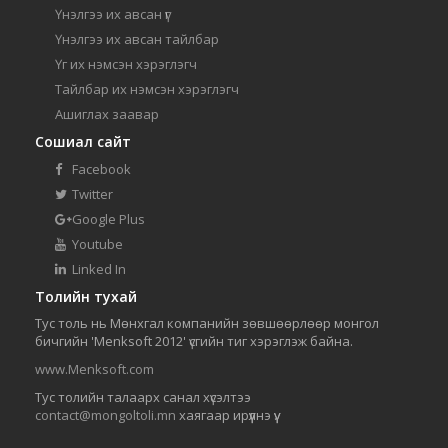
Үнэлгээ их авсан үг
Үнэлгээ их авсан тайлбар
Үг их нэмсэн хэрэглэгч
Тайлбар их нэмсэн хэрэглэгч
Ашиглах заавар
Сошиал сайт
Facebook
Twitter
Google Plus
Youtube
Linked In
Толийн тухай
Тус толь нь Мөнхгал компанийн зөвшөөрлөөр монгол
бичгийн 'Menksoft 2012' үсгийн тиг хэрэглэж байна.
www.Menksoft.com
Тус толийн талаарх санал хүсэлтээ
contact@mongoltoli.mn
хаягаар ирүүлнэ үү.