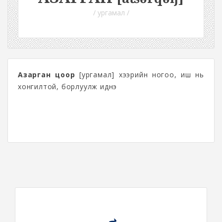
/ ургамал /
Азарган цоор
[ургамал] хээрийн ногоо, иш нь
хонгилтой, борлуулж иднэ