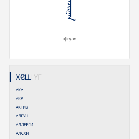
ᠠᠵᠢᠷᠭᠠᠨ
aǰirγan
ХӨРШ
ҮГ
АКА
АКР
АКТИВ
АЛГУН
АЛЛЕРГИ
АЛСХИ