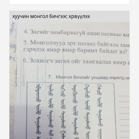
хуучин монгол бичгээс хөрвүүлэх