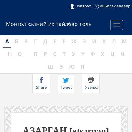
Нэвтрэх
Ашиглах заавар
Монгол хэлний их тайлбар толь
Menu
А
Б
В
Г
Д
Е
Ё
Ж
З
И
К
Л
М
Н
О
П
Р
С
Т
У
Ү
Ф
Х
Ц
Ч
Ш
Э
Ю
Я
Share
Tweet
Хэвлэх
АЗАРГАН
[aʦərqəŋ]