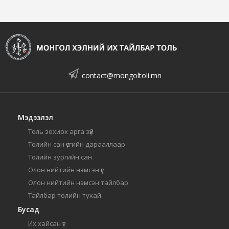
contact@mongoltoli.mn
Мэдээлэл
Толь зохиох арга зүй
Толийн сан үсгийн дарааллаар
Толийн зургийн сан
Олон нийтийн нэмсэн үг
Олон нийтийн нэмсэн тайлбар
Тайлбар толийн тухай
Бусад
Их хайсан үг