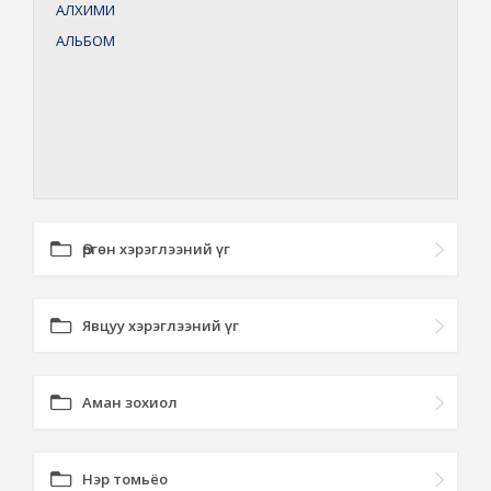
АЛХИМИ
АЛЬБОМ
Өргөн хэрэглээний үг
Явцуу хэрэглээний үг
Аман зохиол
Нэр томьёо