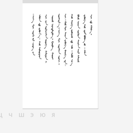
Ц
Ч
Ш
Э
Ю
Я