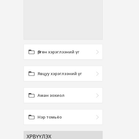
Өргөн хэрэглээний үг
Явцуу хэрэглээний үг
Аман зохиол
Нэр томьёо
ХӨРВҮҮЛЭХ