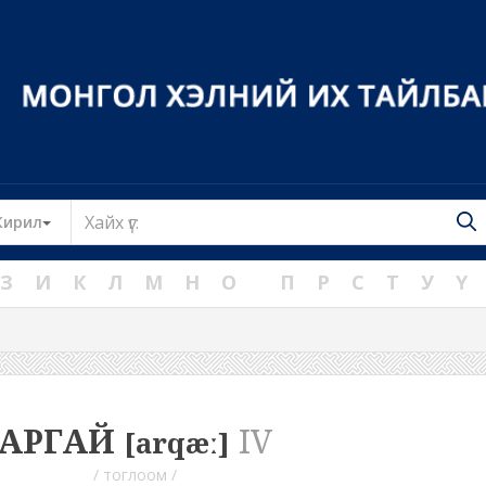
Toggle Dropdown
Кирил
З
И
К
Л
М
Н
О
П
Р
С
Т
У
Ү
АРГАЙ
IV
[arqæː]
/ тоглоом /