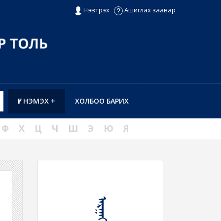
Нэвтрэх
Ашиглах заавар
ҮГ НЭМЭХ +
ХОЛБОО БАРИХ
Ф
Х
Ц
Ч
Ш
Э
Ю
Я
ᠠᠷᠭᠠᠶ