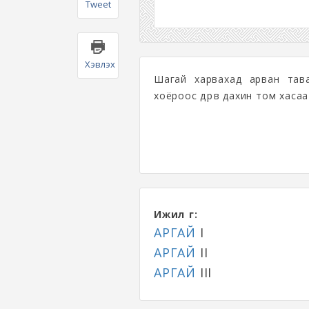
Tweet
Хэвлэх
Шагай харвахад арван тава
хоёроос дөрөв дахин том хаса
Ижил үг:
АРГАЙ
I
АРГАЙ
II
АРГАЙ
III