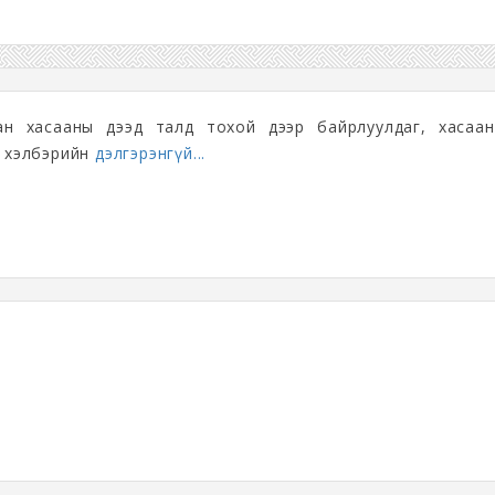
н хасааны дээд талд тохой дээр байрлуулдаг, хасаан
а хэлбэрийн
дэлгэрэнгүй...