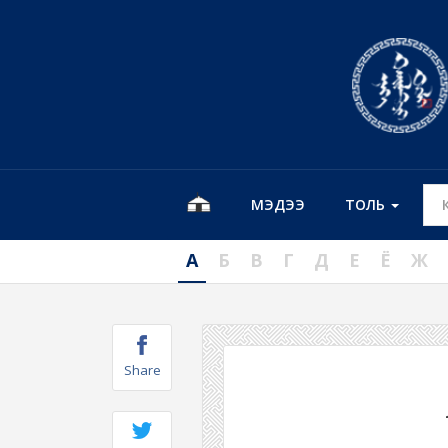
МЭДЭЭ
ТОЛЬ
А
Б
В
Г
Д
Е
Ё
Ж
Share