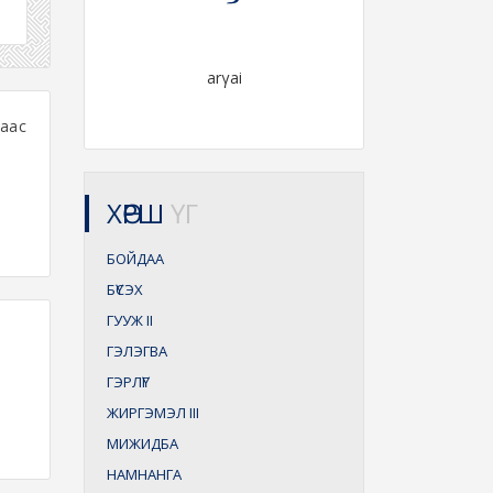
arγai
аас
ХӨРШ
ҮГ
БОЙДАА
БҮСЭХ
ГУУЖ
II
ГЭЛЭГВА
ГЭРЛҮГ
ЖИРГЭМЭЛ
III
МИЖИДБА
НАМНАНГА