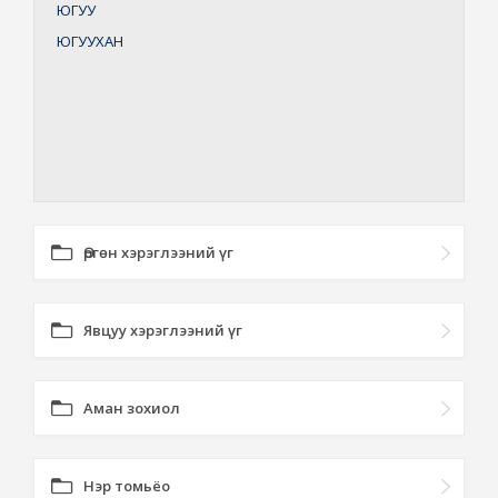
ЮГУУ
ЮГУУХАН
Өргөн хэрэглээний үг
Явцуу хэрэглээний үг
Аман зохиол
Нэр томьёо