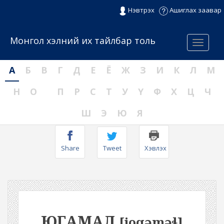
Нэвтрэх
Ашиглах заавар
Монгол хэлний их тайлбар толь
Menu
А
Б
В
Г
Д
Е
Ё
Ж
З
И
К
Л
М
Н
О
П
Р
С
Т
У
Ү
Ф
Х
Ц
Ч
Ш
Э
Ю
Я
Share
Tweet
Хэвлэх
ЮГАМАЛ
[joqəməɬ]