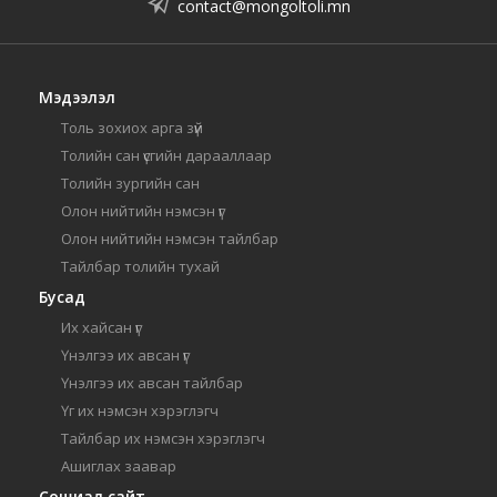
contact@mongoltoli.mn
Мэдээлэл
Толь зохиох арга зүй
Толийн сан үсгийн дарааллаар
Толийн зургийн сан
Олон нийтийн нэмсэн үг
Олон нийтийн нэмсэн тайлбар
Тайлбар толийн тухай
Бусад
Их хайсан үг
Үнэлгээ их авсан үг
Үнэлгээ их авсан тайлбар
Үг их нэмсэн хэрэглэгч
Тайлбар их нэмсэн хэрэглэгч
Ашиглах заавар
Сошиал сайт