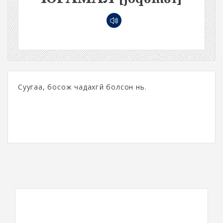
Суугаа, босож чадахгүй болсон нь.