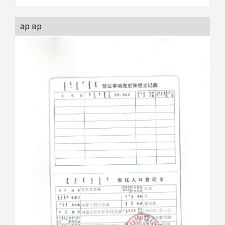
ар өвөр