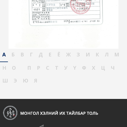
А
Б
В
Г
Д
Е
Ё
Ж
З
И
К
Л
М
Н
О
П
Р
С
Т
У
Ү
Ф
Х
Ц
Ч
Ш
Э
Ю
Я