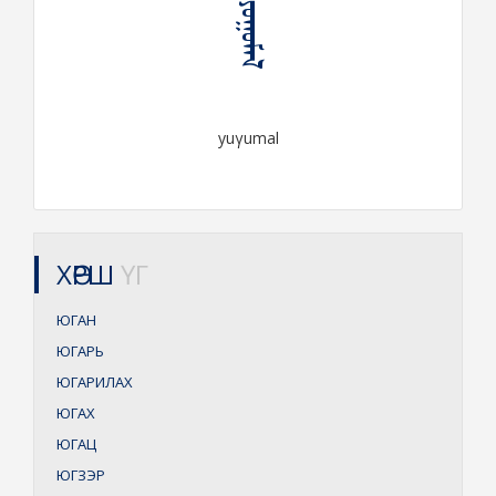
ᠶᠤᠭᠤᠮᠠᠯ
yuγumal
ХӨРШ
ҮГ
ЮГАН
ЮГАРЬ
ЮГАРИЛАХ
ЮГАХ
ЮГАЦ
ЮГЗЭР