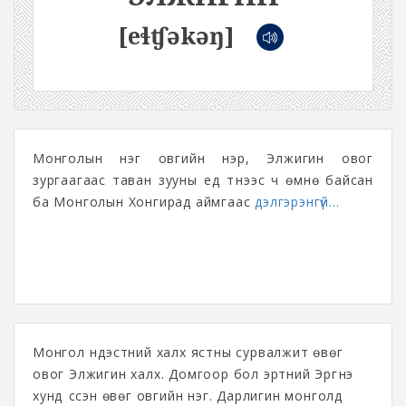
[eɬʧəkəŋ]
Монголын нэг овгийн нэр, Элжигин овог
зургаагаас таван зууны үед түүнээс ч өмнө байсан
ба Монголын Хонгирад аймгаас
дэлгэрэнгүй...
Монгол үндэстний халх ястны сурвалжит өвөг
овог Элжигин халх. Домгоор бол эртний Эргүнэ
хунд үүссэн өвөг овгийн нэг. Дарлигин монголд