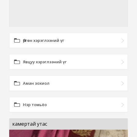
Өргөн хэрэглээний үг
Явцуу хэрэглээний үг
Аман зохиол
Нэр томьёо
камертай утас