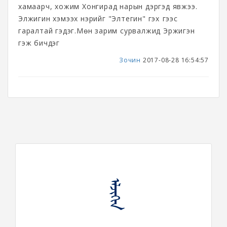
хамаарч, хожим Хонгирад нарын дэргэд явжээ.
Элжигин хэмээх нэрийг "Элтегин" гэх үгээс
гаралтай гэдэг.Мөн зарим сурвалжид Эржигэн
гэж бичдэг
Зочин
2017-08-28 16:54:57
ᠡᠯᠵᠢᠭᠢᠨ