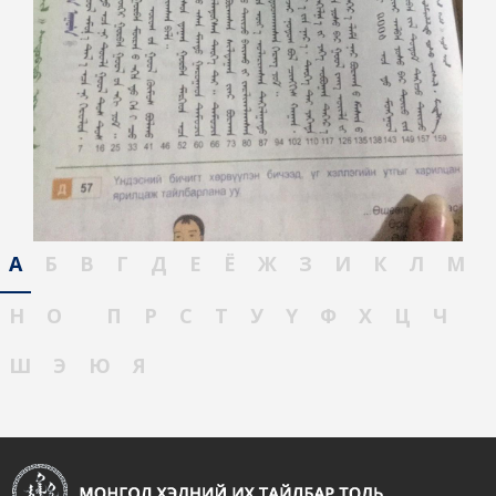
А
Б
В
Г
Д
Е
Ё
Ж
З
И
К
Л
М
Н
О
П
Р
С
Т
У
Ү
Ф
Х
Ц
Ч
Ш
Э
Ю
Я