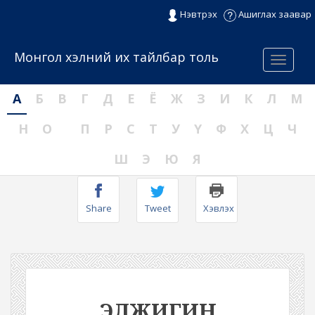
Нэвтрэх
Ашиглах заавар
Монгол хэлний их тайлбар толь
Menu
А
Б
В
Г
Д
Е
Ё
Ж
З
И
К
Л
М
Н
О
П
Р
С
Т
У
Ү
Ф
Х
Ц
Ч
Ш
Э
Ю
Я
Share
Tweet
Хэвлэх
ЭЛЖИГИН