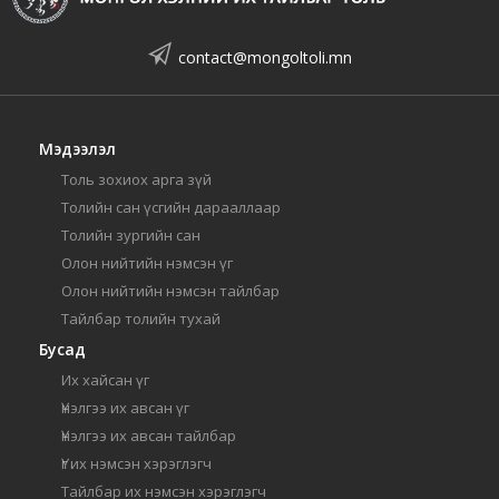
contact@mongoltoli.mn
Мэдээлэл
Толь зохиох арга зүй
Толийн сан үсгийн дарааллаар
Толийн зургийн сан
Олон нийтийн нэмсэн үг
Олон нийтийн нэмсэн тайлбар
Тайлбар толийн тухай
Бусад
Их хайсан үг
Үнэлгээ их авсан үг
Үнэлгээ их авсан тайлбар
Үг их нэмсэн хэрэглэгч
Тайлбар их нэмсэн хэрэглэгч