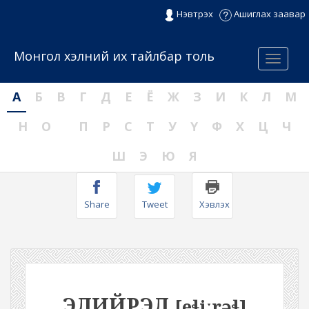
Нэвтрэх
Ашиглах заавар
Монгол хэлний их тайлбар толь
Menu
А
Б
В
Г
Д
Е
Ё
Ж
З
И
К
Л
М
Н
О
П
Р
С
Т
У
Ү
Ф
Х
Ц
Ч
Ш
Э
Ю
Я
Share
Tweet
Хэвлэх
ЭЛИЙРЭЛ
[eɬiːrəɬ]