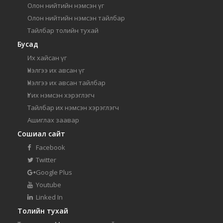
Олон нийтийн нэмсэн үг
Олон нийтийн нэмсэн тайлбар
Тайлбар толийн тухай
Бусад
Их хайсан үг
Үнэлгээ их авсан үг
Үнэлгээ их авсан тайлбар
Үг их нэмсэн хэрэглэгч
Тайлбар их нэмсэн хэрэглэгч
Ашиглах заавар
Сошиал сайт
Facebook
Twitter
Google Plus
Youtube
Linked In
Толийн тухай