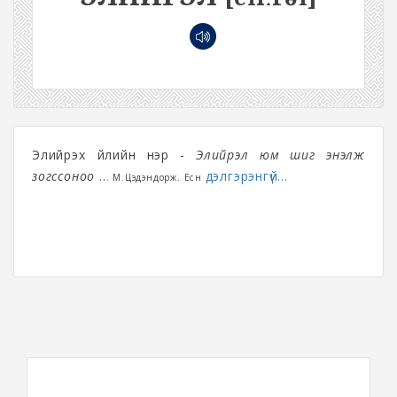
Элийрэх үйлийн нэр -
Элийрэл юм шиг энэлж
зогссоноо
..
дэлгэрэнгүй...
. М.Цэдэндорж. Есөн