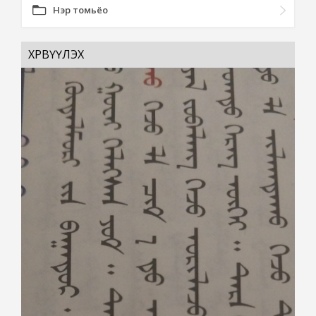
Нэр томьёо
ХӨРВҮҮЛЭХ