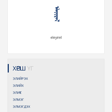
ᠡᠯᠡᠶᠢᠷᠡᠯ
eleyirel
ХӨРШ
ҮГ
ЭЛИЙРЭХ
ЭЛИЙХ
ЭЛИҮС
ЭЛМЭГ
ЭЛМЭГДЭХ