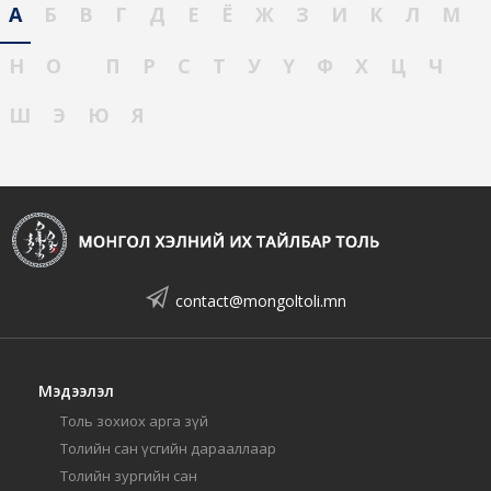
А
Б
В
Г
Д
Е
Ё
Ж
З
И
К
Л
М
Н
О
П
Р
С
Т
У
Ү
Ф
Х
Ц
Ч
Ш
Э
Ю
Я
contact@mongoltoli.mn
Мэдээлэл
Толь зохиох арга зүй
Толийн сан үсгийн дарааллаар
Толийн зургийн сан