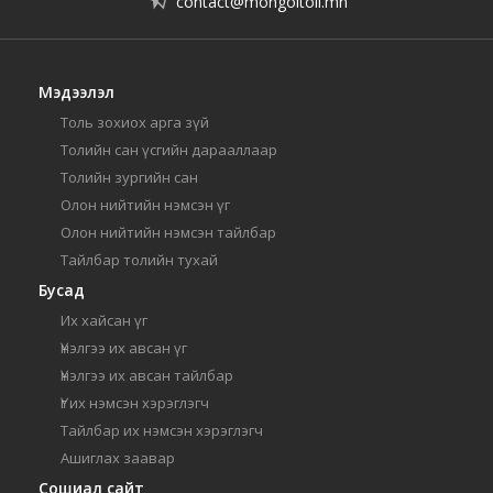
contact@mongoltoli.mn
Мэдээлэл
Толь зохиох арга зүй
Толийн сан үсгийн дарааллаар
Толийн зургийн сан
Олон нийтийн нэмсэн үг
Олон нийтийн нэмсэн тайлбар
Тайлбар толийн тухай
Бусад
Их хайсан үг
Үнэлгээ их авсан үг
Үнэлгээ их авсан тайлбар
Үг их нэмсэн хэрэглэгч
Тайлбар их нэмсэн хэрэглэгч
Ашиглах заавар
Сошиал сайт