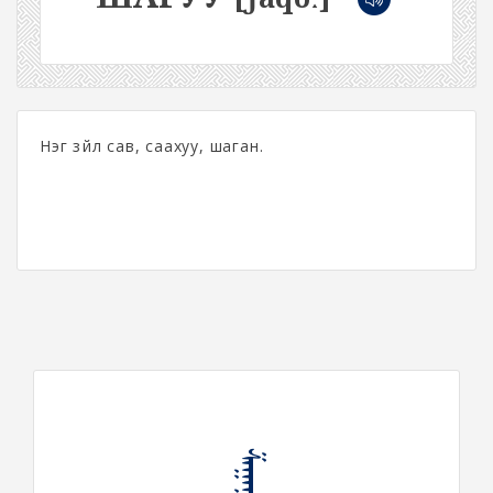
Нэг зүйл сав, саахуу, шаган.
ᠱᠠᠭᠠᠭᠤ