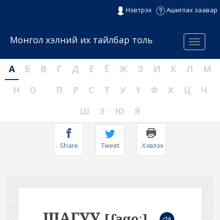
Нэвтрэх
Ашиглах заавар
Монгол хэлний их тайлбар толь
Menu
А
Б
В
Г
Д
Е
Ё
Ж
З
И
К
Л
М
Н
О
П
Р
С
Т
У
Ү
Ф
Х
Ц
Ч
Ш
Э
Ю
Я
Share
Tweet
Хэвлэх
ШАГУУ
[ʃaqoː]