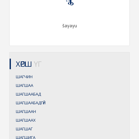
šaγaγu
ХӨРШ
ҮГ
ШАГЧИН
ШАГШАА
ШАГШААБАД
ШАГШААБАДГҮЙ
ШАГШААН
ШАГШААХ
ШАГШАГ
ШАГШИГА