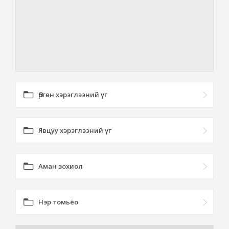
Өргөн хэрэглээний үг
Явцуу хэрэглээний үг
Аман зохиол
Нэр томьёо