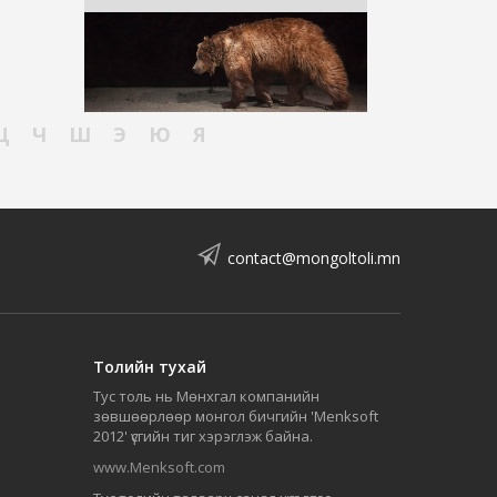
Ц
Ч
Ш
Э
Ю
Я
contact@mongoltoli.mn
Толийн тухай
Тус толь нь Мөнхгал компанийн
зөвшөөрлөөр монгол бичгийн 'Menksoft
2012' үсгийн тиг хэрэглэж байна.
www.Menksoft.com