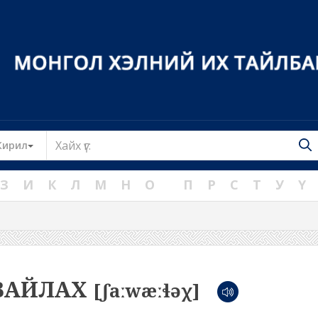
Toggle Dropdown
Кирил
З
И
К
Л
М
Н
О
П
Р
С
Т
У
Ү
ВАЙЛАХ
[ʃaːwæːɬəχ]