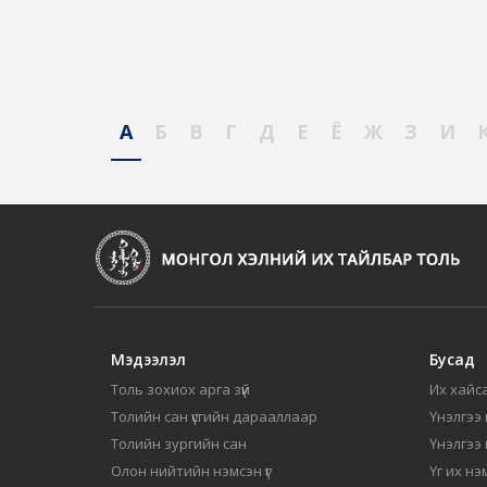
А
Б
В
Г
Д
Е
Ё
Ж
З
И
Мэдээлэл
Бусад
Толь зохиох арга зүй
Их хайса
Толийн сан үсгийн дарааллаар
Үнэлгээ 
Толийн зургийн сан
Үнэлгээ
Олон нийтийн нэмсэн үг
Үг их нэ