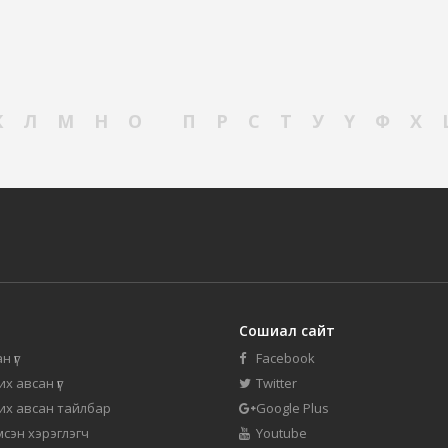
К
Л
М
Н
О
П
Р
С
Т
У
Ү
Ф
Х
Сошиал сайт
н үг
Facebook
их авсан үг
Twitter
 их авсан тайлбар
Google Plus
мсэн хэрэглэгч
Youtube