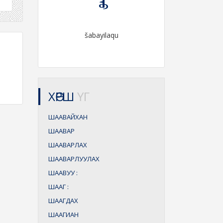
šabayilaqu
ХӨРШ
ҮГ
ШААВАЙХАН
ШААВАР
ШААВАРЛАХ
ШААВАРЛУУЛАХ
ШААВУУ
:
ШААГ
:
ШААГДАХ
ШААГИАН