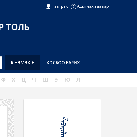
Нэвтрэх
Ашиглах заавар
ҮГ НЭМЭХ +
ХОЛБОО БАРИХ
Ф
Х
Ц
Ч
Ш
Э
Ю
Я
ᠱᠠᠪᠠᠶᠢᠯᠠᠬᠤ