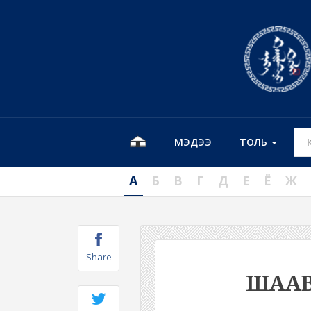
МЭДЭЭ
ТОЛЬ
А
Б
В
Г
Д
Е
Ё
Ж
Share
ШАА