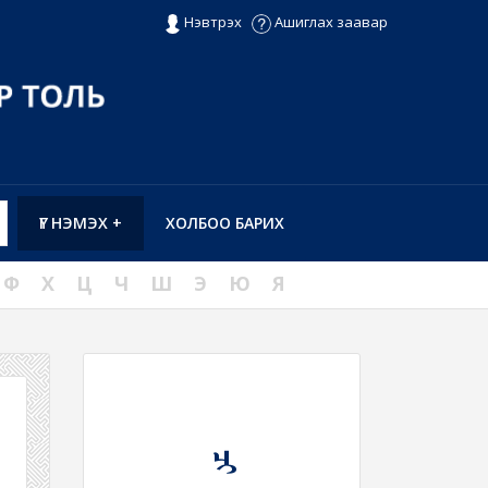
Нэвтрэх
Ашиглах заавар
ҮГ НЭМЭХ +
ХОЛБОО БАРИХ
Ф
Х
Ц
Ч
Ш
Э
Ю
Я
ᠴᠢ