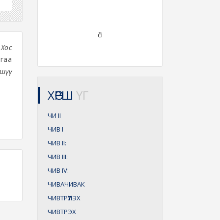
či
 Хос
гаа
 шүү
ХӨРШ
ҮГ
ЧИ
II
ЧИВ
I
ЧИВ
II:
ЧИВ
III:
ЧИВ
IV:
ЧИВАЧИВАК
ЧИВТРҮҮЛЭХ
ЧИВТРЭХ