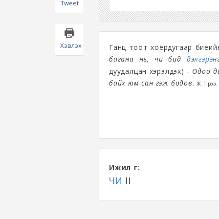
Tweet
Хэвлэх
Ганц тоот хоёрдугаар биеийн 
багана нь, чи бид
дэлгэрэнг
дуудалцан хэрэлдэх) -
Одоо да
байх юм сан гэж бодов.
Ж.Пүрэв.
Ижил үг:
ЧИ
II