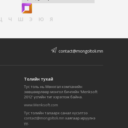
Ц
Ч
Ш
Э
Ю
Я
contact@mongoltoli.mn
Толийн тухай
Тус толь нь Мөнхгал компанийн
зөвшөөрлөөр монгол бичгийн 'Menksoft
2012' үсгийн тиг хэрэглэж байна.
www.Menksoft.com
Тус толийн талаарх санал хүсэлтээ
contact@mongoltoli.mn
хаягаар ирүүлнэ
үү.