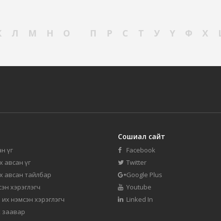
К
Л
М
Н
О
П
Р
С
Т
У
Ү
Ф
Х
Сошиал сайт
н үг
Facebook
их авсан үг
Twitter
их авсан тайлбар
Google Plus
мсэн хэрэглэгч
Youtube
 их нэмсэн хэрэглэгч
Linked In
 заавар