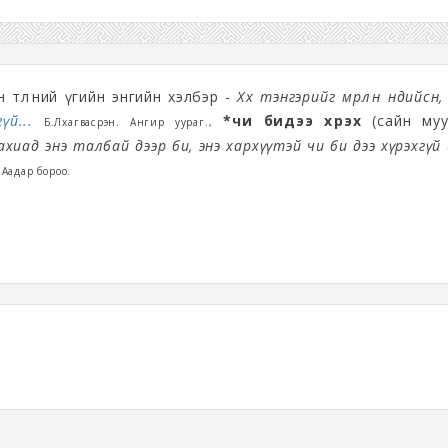
төлөөний үгийн энгийн хэлбэр -
Хөх тэнгэрийг мөрлөн өндийсөн,
үй...
*чи бидээ хүрэх
(сайн муу
Б.Лхагвасүрэн. Ангир уураг.,
хиад энэ талбай дээр би, энэ хархүүтэй чи би дээ хүрэхгүй
 Аадар бороо.