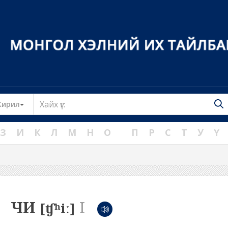
Toggle Dropdown
Кирил
З
И
К
Л
М
Н
О
П
Р
С
Т
У
Ү
ЧИ
I
[ʧʰiː]