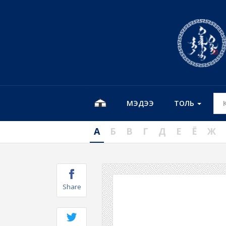
МЭДЭЭ
ТОЛЬ
А
Б
В
Г
Д
Е
Ё
Ж
Share