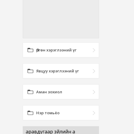
Өргөн хэрэглээний үг
Явцуу хэрэглээний үг
Аман зохиол
Нэр томьёо
аравдугаар зүйлийн а