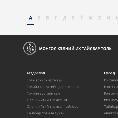
А
Б
В
Г
Д
Е
Ё
Ж
З
И
Мэдээлэл
Бусад
Толь зохиох арга зүй
Их хайса
Толийн сан үсгийн дарааллаар
Үнэлгээ 
Толийн зургийн сан
Үнэлгээ 
Олон нийтийн нэмсэн үг
Үг их нэ
Олон нийтийн нэмсэн тайлбар
Тайлбар
Тайлбар толийн тухай
Ашиглах