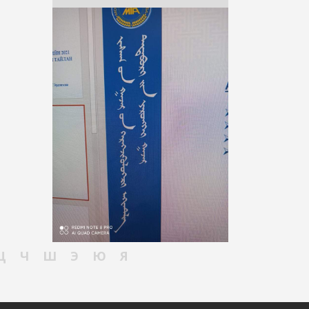
Ц
Ч
Ш
Э
Ю
Я