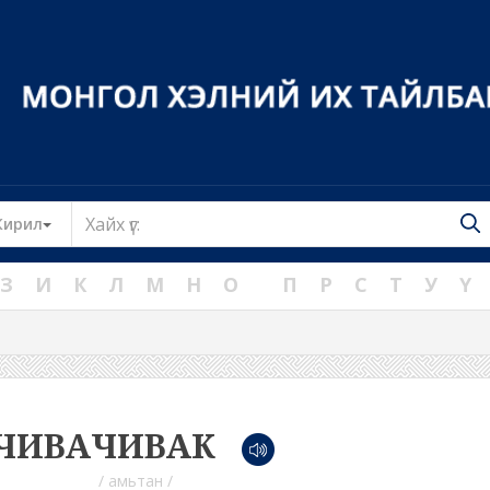
Toggle Dropdown
Кирил
З
И
К
Л
М
Н
О
П
Р
С
Т
У
Ү
ЧИВАЧИВАК
/ амьтан /