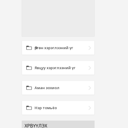
Өргөн хэрэглээний үг
Явцуу хэрэглээний үг
Аман зохиол
Нэр томьёо
ХӨРВҮҮЛЭХ