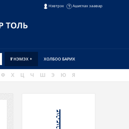
Нэвтрэх
Ашиглах заавар
ҮГ НЭМЭХ +
ХОЛБОО БАРИХ
Ф
Х
Ц
Ч
Ш
Э
Ю
Я
ᠴᠢᠸᠠᠴᠢᠸᠠᠭ