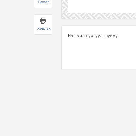
Tweet
Хэвлэх
Нэг зүйл гургуул шувуу.