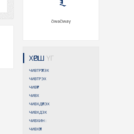
čiwačiwaγ
ХӨРШ
ҮГ
ЧИВТРҮҮЛЭХ
ЧИВТРЭХ
ЧИВҮҮР
ЧИВХ
ЧИВХДҮҮЛЭХ
ЧИВХДЭХ
ЧИВХИН
:
ЧИВХҮҮЛ