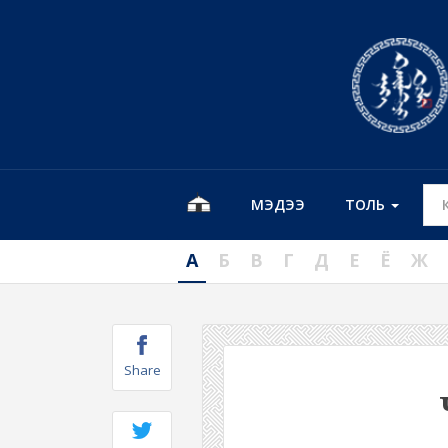
МЭДЭЭ
ТОЛЬ
А
Б
В
Г
Д
Е
Ё
Ж
Share