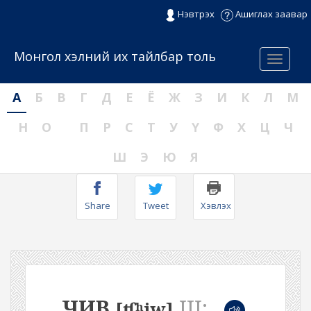
Нэвтрэх
Ашиглах заавар
Монгол хэлний их тайлбар толь
Menu
А
Б
В
Г
Д
Е
Ё
Ж
З
И
К
Л
М
Н
О
П
Р
С
Т
У
Ү
Ф
Х
Ц
Ч
Ш
Э
Ю
Я
Share
Tweet
Хэвлэх
ЧИВ
III:
[ʧʰiw]