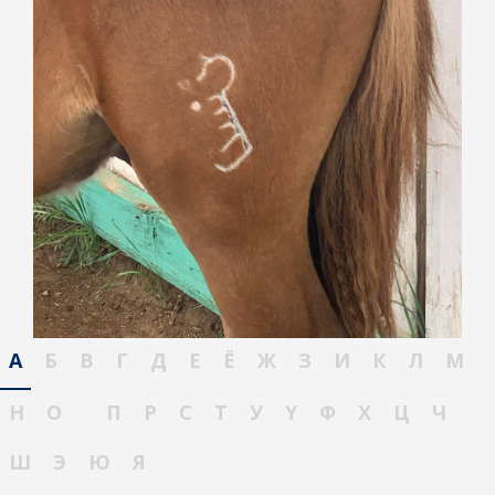
А
Б
В
Г
Д
Е
Ё
Ж
З
И
К
Л
М
Н
О
П
Р
С
Т
У
Ү
Ф
Х
Ц
Ч
Ш
Э
Ю
Я