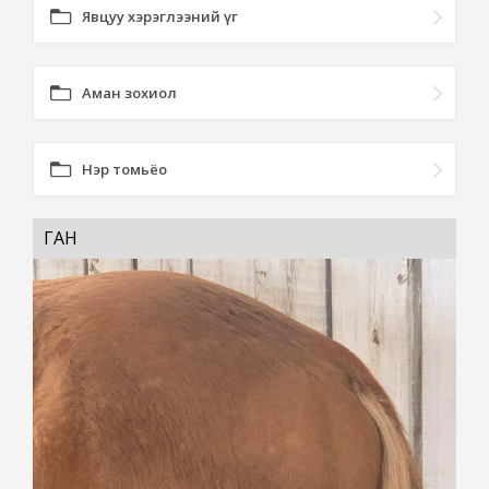
Явцуу хэрэглээний үг
Аман зохиол
Нэр томьёо
ГАН