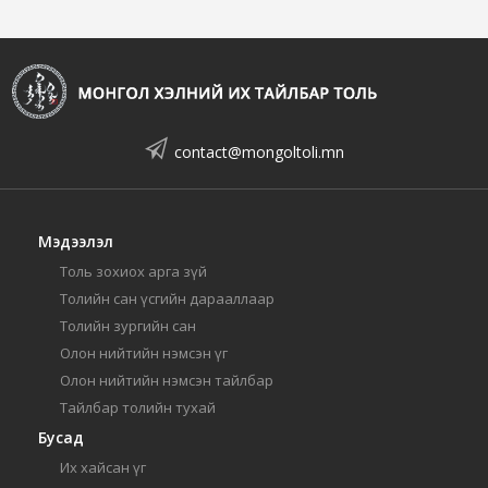
contact@mongoltoli.mn
Мэдээлэл
Толь зохиох арга зүй
Толийн сан үсгийн дарааллаар
Толийн зургийн сан
Олон нийтийн нэмсэн үг
Олон нийтийн нэмсэн тайлбар
Тайлбар толийн тухай
Бусад
Их хайсан үг