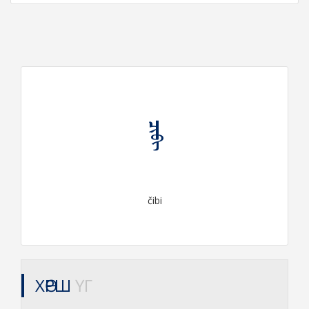
ᠴᠢᠪᠢ
čibi
ХӨРШ
ҮГ