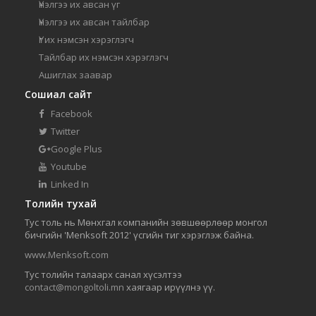
Үнэлгээ их авсан үг
Үнэлгээ их авсан тайлбар
Үг их нэмсэн хэрэглэгч
Тайлбар их нэмсэн хэрэглэгч
Ашиглах заавар
Сошиал сайт
Facebook
Twitter
Google Plus
Youtube
Linked In
Толийн тухай
Тус толь нь Мөнхгал компанийн зөвшөөрлөөр монгол
бичгийн 'Menksoft 2012' үсгийн тиг хэрэглэж байна.
www.Menksoft.com
Тус толийн талаарх санал хүсэлтээ
contact@mongoltoli.mn
хаягаар ирүүлнэ үү.