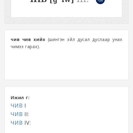
чив чив хийх
(шингэн зүйл дусал дуслаар унах
чимээ гарах).
Ижил үг:
ЧИВ
I
ЧИВ
II:
ЧИВ
IV: