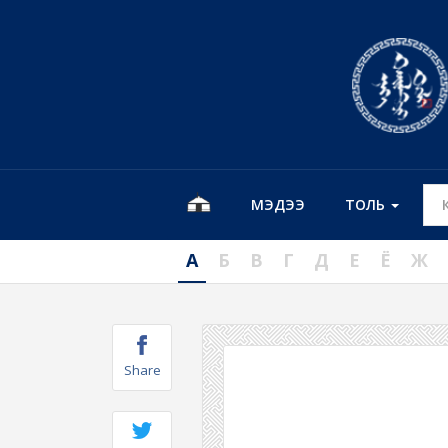
МЭДЭЭ
ТОЛЬ
А
Б
В
Г
Д
Е
Ё
Ж
Share