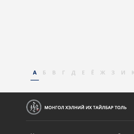
А
Б
В
Г
Д
Е
Ё
Ж
З
И