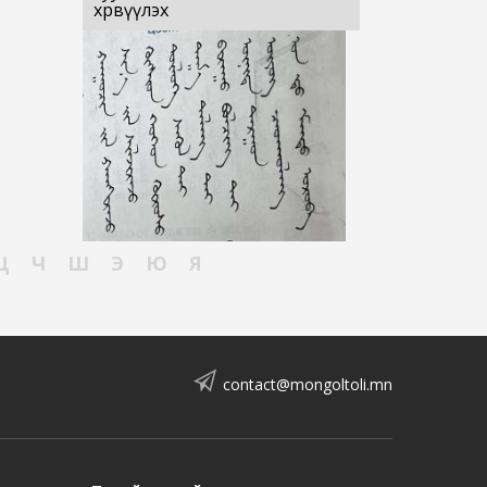
хөрвүүлэх
Ц
Ч
Ш
Э
Ю
Я
contact@mongoltoli.mn