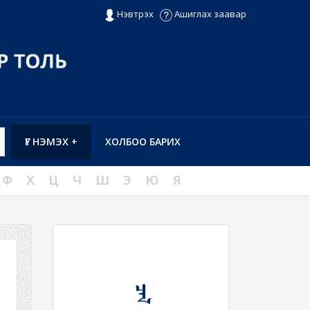
Нэвтрэх
Ашиглах заавар
ҮГ НЭМЭХ +
ХОЛБОО БАРИХ
Ф
Х
Ц
Ч
Ш
Э
Ю
Я
ᠴᠠᠯ