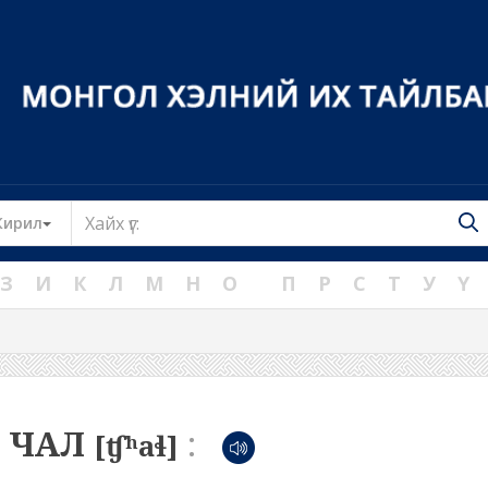
Toggle Dropdown
Кирил
З
И
К
Л
М
Н
О
П
Р
С
Т
У
Ү
ЧАЛ
:
[ʧʰaɬ]