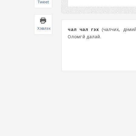
Tweet
Хэвлэх
чал чал гэх
(чалчих, дэми
Оломгүй далай.