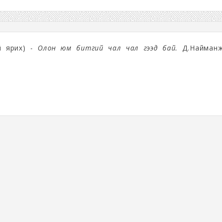
й ярих) -
Олон юм битгий чал чал гээд бай.
Д.Найманж