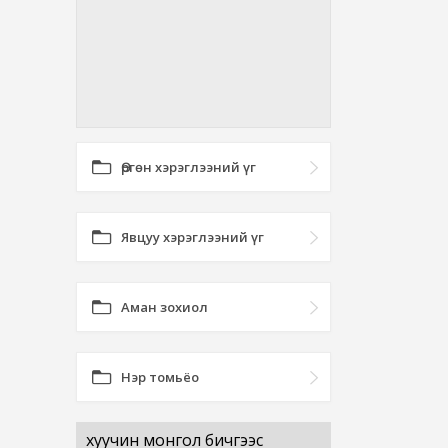
Өргөн хэрэглээний үг
Явцуу хэрэглээний үг
Аман зохиол
Нэр томьёо
хуучин монгол бичгээс