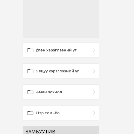
Өргөн хэрэглээний үг
Явцуу хэрэглээний үг
Аман зохиол
Нэр томьёо
ЗАМБУУТИВ