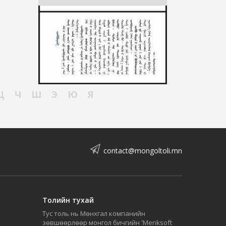
Ц
Ч
Ш
Э
Ю
Я
contact@mongoltoli.mn
Толийн тухай
Тус толь нь Мөнхгал компанийн
зөвшөөрлөөр монгол бичгийн 'Menksoft