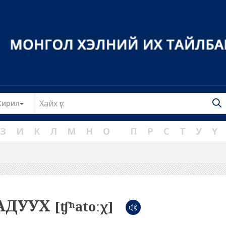
Toggle Dropdown
Кирил
З
И
К
Л
М
Н
О
П
Р
С
Т
У
Ү
АДУУХ
[ʧʰatoːχ]