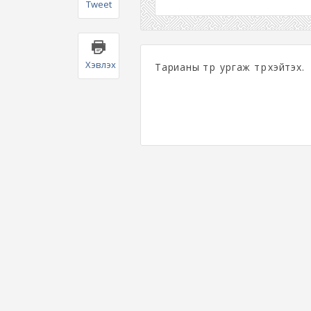
Tweet
Хэвлэх
Тарианы түрүү ургаж түрүүхэйтэх.