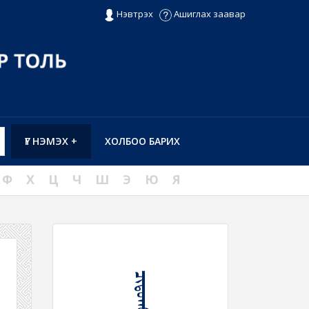
Нэвтрэх
Ашиглах заавар
ҮГ НЭМЭХ +
ХОЛБОО БАРИХ
Ф
Х
Ц
Ч
Ш
Э
Ю
Я
ᠴᠢᠳᠤᠬᠤ