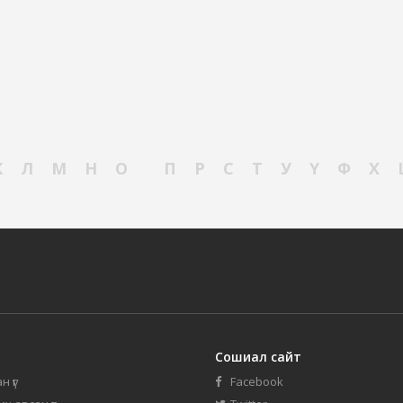
К
Л
М
Н
О
П
Р
С
Т
У
Ү
Ф
Х
Сошиал сайт
н үг
Facebook