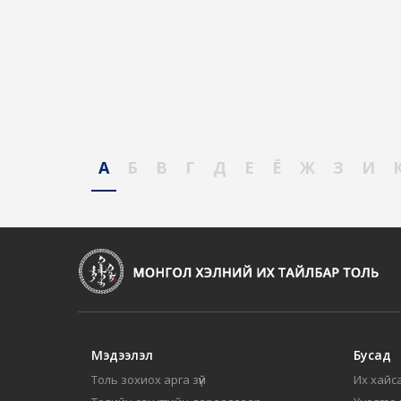
А
Б
В
Г
Д
Е
Ё
Ж
З
И
Мэдээлэл
Бусад
Толь зохиох арга зүй
Их хайса