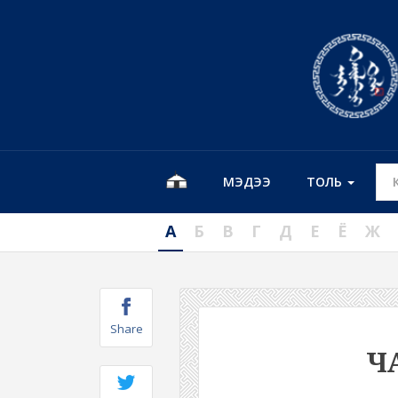
МЭДЭЭ
ТОЛЬ
А
Б
В
Г
Д
Е
Ё
Ж
Share
Ч