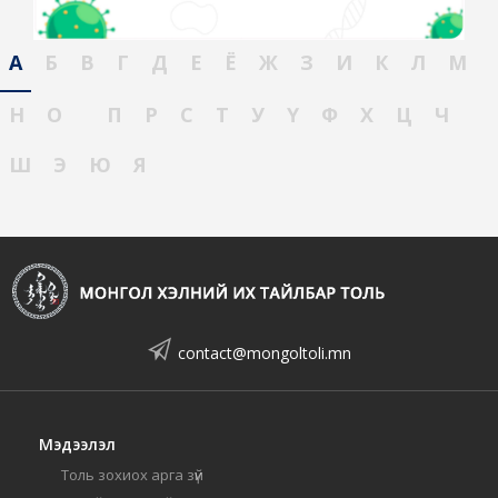
А
Б
В
Г
Д
Е
Ё
Ж
З
И
К
Л
М
Н
О
П
Р
С
Т
У
Ү
Ф
Х
Ц
Ч
Ш
Э
Ю
Я
contact@mongoltoli.mn
Мэдээлэл
Толь зохиох арга зүй