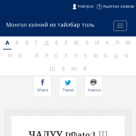
Нэвтрэх
Ашиглах заавар
Монгол хэлний их тайлбар толь
Menu
А
Б
В
Г
Д
Е
Ё
Ж
З
И
К
Л
М
Н
О
П
Р
С
Т
У
Ү
Ф
Х
Ц
Ч
Ш
Э
Ю
Я
Share
Tweet
Хэвлэх
ЧАДУУ
III
[ʧʰatoː]