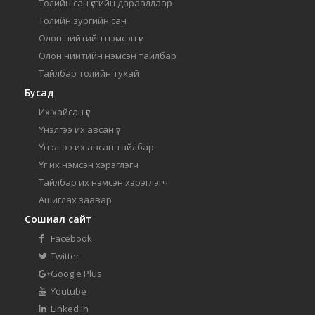
Толийн сан үсгийн дарааллаар
Толийн зургийн сан
Олон нийтийн нэмсэн үг
Олон нийтийн нэмсэн тайлбар
Тайлбар толийн тухай
Бусад
Их хайсан үг
Үнэлгээ их авсан үг
Үнэлгээ их авсан тайлбар
Үг их нэмсэн хэрэглэгч
Тайлбар их нэмсэн хэрэглэгч
Ашиглах заавар
Сошиал сайт
Facebook
Twitter
Google Plus
Youtube
Linked In