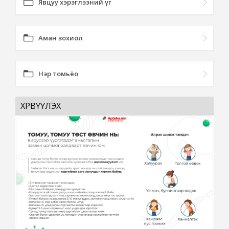
Явцуу хэрэглээний үг
Аман зохиол
Нэр томьёо
ХӨРВҮҮЛЭХ