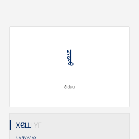
ᠴᠢᠳᠤᠤ
čiduu
ХӨРШ
ҮГ
ЧАДУУДАХ