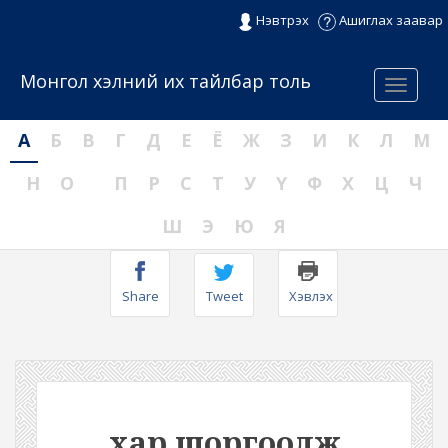
Нэвтрэх
Ашиглах заавар
Монгол хэлний их тайлбар толь
Menu
А
Б
В
Г
Д
Е
Ё
Ж
З
И
К
Л
М
Н
О
П
Р
С
Т
У
Ү
Ф
Х
Ц
Ч
Ш
Э
Ю
Я
Share
Tweet
Хэвлэх
хар шоргоолж