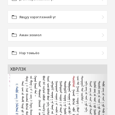
Явцуу хэрэглээний үг
Аман зохиол
Нэр томьёо
ХҮВРҮҮЛЭХ