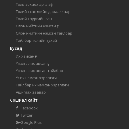
Толь зохиох арга зүй
Толийн сан үсгийн дарааллаар
Толийн зургийн сан
Олон нийтийн нэмсэн үг
Олон нийтийн нэмсэн тайлбар
Тайлбар толийн тухай
Бусад
Их хайсан үг
Үнэлгээ их авсан үг
Үнэлгээ их авсан тайлбар
Үг их нэмсэн хэрэглэгч
Тайлбар их нэмсэн хэрэглэгч
Ашиглах заавар
Сошиал сайт
Facebook
Twitter
Google Plus