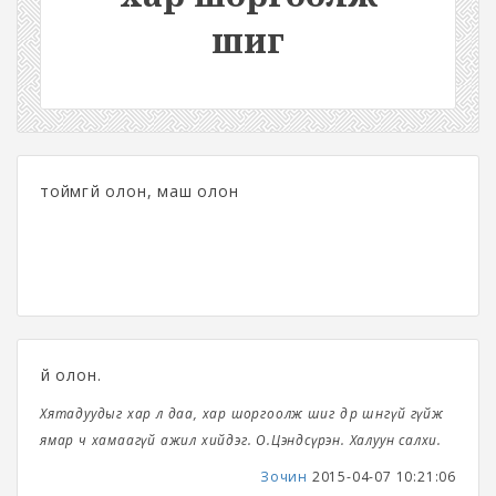
шиг
тоймгүй олон, маш олон
үй олон.
Хятадуудыг хар л даа, хар шоргоолж шиг өдөр шөнөгүй гүйж
ямар ч хамаагүй ажил хийдэг. О.Цэндсүрэн. Халуун салхи.
Зочин
2015-04-07 10:21:06