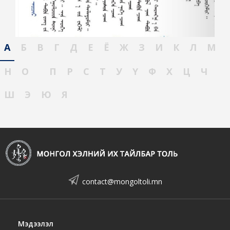
А
Б
В
Г
Д
Е
Ё
Ж
З
И
К
Л
М
Н
О
П
Р
С
Т
У
Ү
Ф
Х
Ц
Ч
Ш
Э
Ю
Я
contact@mongoltoli.mn
Мэдээлэл