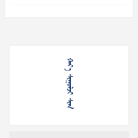
ᠬᠠᠷ᠎ᠠ ᠰᠢᠭᠤᠯᠵᠢ ᠰᠢᠭ᠋