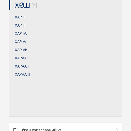
ХӨРШ
ҮГ
ХАР
II
ХАР
III:
ХАР
IV:
ХАР
V:
ХАР
VI:
ХАРАА
I
ХАРАА
II
ХАРАА
III
Өргөн хэрэглээний үг