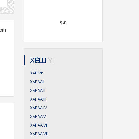
qar
ойн
ХӨРШ
ҮГ
ХАР
VI:
ХАРАА
I
ХАРАА
II
ХАРАА
III
ХАРАА
IV
ХАРАА
V
ХАРАА
VI
ХАРАА
VII