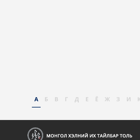
А
Б
В
Г
Д
Е
Ё
Ж
З
И