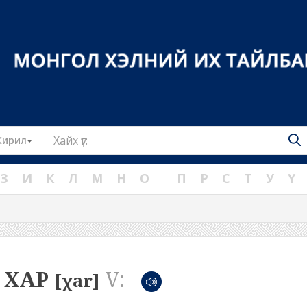
Toggle Dropdown
Кирил
З
И
К
Л
М
Н
О
П
Р
С
Т
У
Ү
ХАР
V:
[χar]