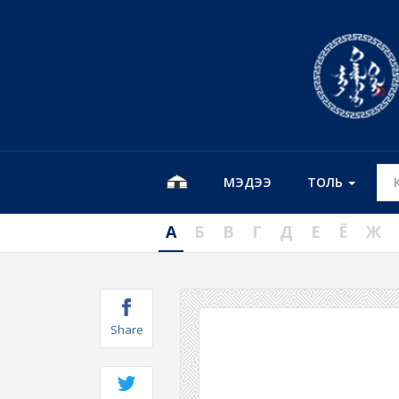
МЭДЭЭ
ТОЛЬ
А
Б
В
Г
Д
Е
Ё
Ж
Share