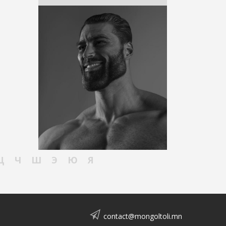
Ц
Ч
Ш
Э
Ю
Я
contact@mongoltoli.mn