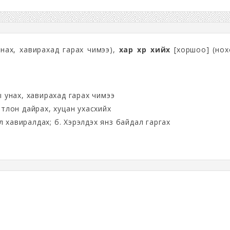
нах, хавирахад гарах чимээ),
хар хүр хийх
[хоршоо] (нох
 унах, хавирахад гарах чимээ
тлон дайрах, хуцан ухасхийх
йл хавиралдах; б. Хэрэлдэх янз байдал гаргах