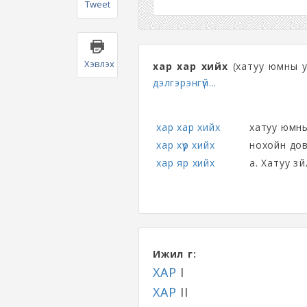
Tweet
Хэвлэх
хар хар хийх
(хатуу юмны у
дэлгэрэнгүй...
хар хар хийх
хатуу юмны
хар хүр хийх
нохойн дов
хар яр хийх
а. Хатуу зү
Ижил үг:
ХАР
I
ХАР
II