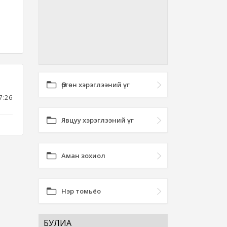
Өргөн хэрэглээний үг
7:26
Явцуу хэрэглээний үг
Аман зохиол
Нэр томьёо
БУЛИА