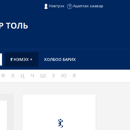
Нэвтрэх
Ашиглах заавар
ҮГ НЭМЭХ +
ХОЛБОО БАРИХ
Ф
Х
Ц
Ч
Ш
Э
Ю
Я
ᠬᠠᠷ