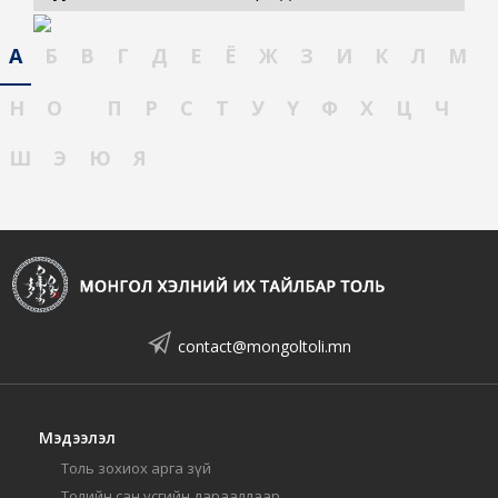
А
Б
В
Г
Д
Е
Ё
Ж
З
И
К
Л
М
Н
О
П
Р
С
Т
У
Ү
Ф
Х
Ц
Ч
Ш
Э
Ю
Я
contact@mongoltoli.mn
Мэдээлэл
Толь зохиох арга зүй
Толийн сан үсгийн дарааллаар