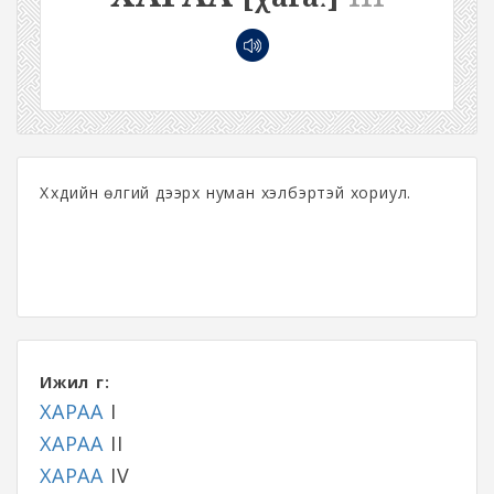
Хүүхдийн өлгий дээрх нуман хэлбэртэй хориул.
Ижил үг:
ХАРАА
I
ХАРАА
II
ХАРАА
IV