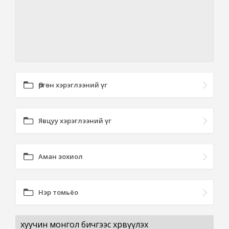
Өргөн хэрэглээний үг
Явцуу хэрэглээний үг
Аман зохиол
Нэр томьёо
хуучин монгол бичгээс хөрвүүлэх