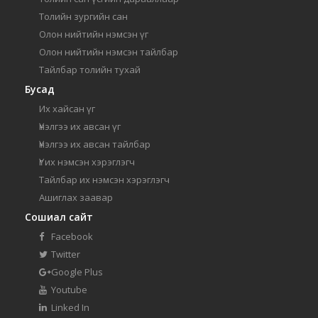
Толийн зургийн сан
Олон нийтийн нэмсэн үг
Олон нийтийн нэмсэн тайлбар
Тайлбар толийн тухай
Бусад
Их хайсан үг
Үнэлгээ их авсан үг
Үнэлгээ их авсан тайлбар
Үг их нэмсэн хэрэглэгч
Тайлбар их нэмсэн хэрэглэгч
Ашиглах заавар
Сошиал сайт
Facebook
Twitter
Google Plus
Youtube
Linked In