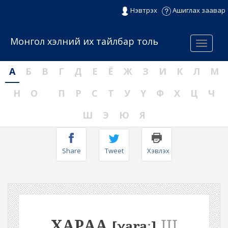
Нэвтрэх
Ашиглах заавар
Монгол хэлний их тайлбар толь
Menu
А
Б
В
Г
Д
Е
Ё
Ж
З
И
К
Л
М
Н
О
П
Р
С
Т
У
Ү
Ф
Х
Ц
Ч
Ш
Э
Ю
Я
Share
Tweet
Хэвлэх
ХАРАА
III
[χaraː]