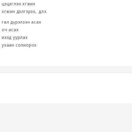
цэцэглэн хөгжих
хөгжин дэлгэрэх, өөдлөх
гал дүрэлзэн асах
оч асах
ихэд уурлах
ухаан солиорох