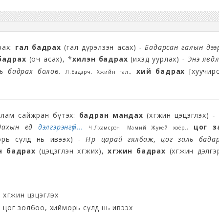
црах:
гал бадрах
(гал дүрэлзэн асах)
- Бадарсан галын дээ
бадрах
(оч асах), *
хилэн бадрах
(ихэд уурлах)
- Энэ явд
ь бадрах болов.
хий бадрах
[хуучирс
Л.Бадарч. Хүжийн гал.,
 улам сайжран бүтэх:
бадран мандах
(хөгжин цэцэглэх)
-
дахын үед
дэлгэрэнгүй...
цог з
Ч.Лхамсүрэн. Мамий Жукей хоёр.,
орь сүлд нь ивээх)
- Нүүр царай гялбаж, цог заль бада
н бадрах
(цэцэглэн хөгжих),
хөгжин бадрах
(хөгжин дэлгэ
хөгжин цэцэглэх
цог золбоо, хийморь сүлд нь ивээх