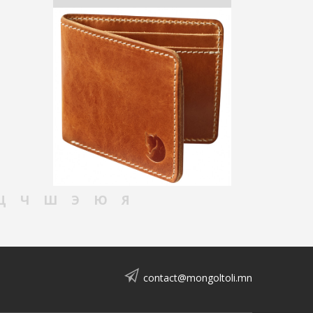
Ц
Ч
Ш
Э
Ю
Я
contact@mongoltoli.mn