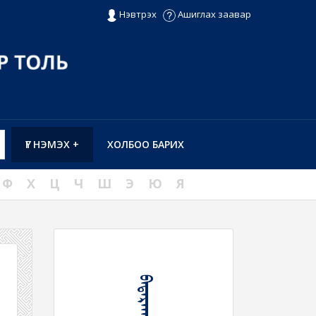
Нэвтрэх
Ашиглах заавар
ҮГ НЭМЭХ +
ХОЛБОО БАРИХ
Ф
Х
Ц
Ч
Ш
Э
Ю
Я
ᠪᠠᠳᠠᠷᠠᠬᠤ