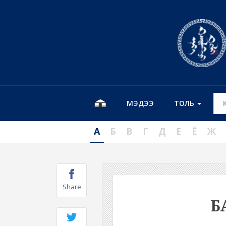
МЭДЭЭ
ТОЛЬ
А
Б
В
Г
Д
Е
Ё
Ж
Share
Б