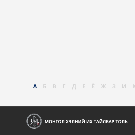
А
Б
В
Г
Д
Е
Ё
Ж
З
И