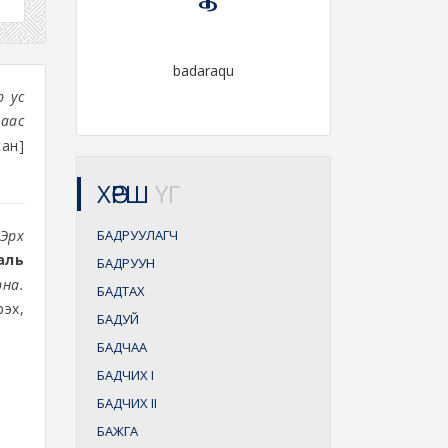
badaraqu
р ус
лаас
ан]
ХӨРШ
ҮГ
 Эрх
БАДРУУЛАГЧ
аль
БАДРУУН
рна.
БАДТАХ
рэх,
БАДУЙ
БАДЧАА
БАДЧИХ
I
БАДЧИХ
II
БАЖГА