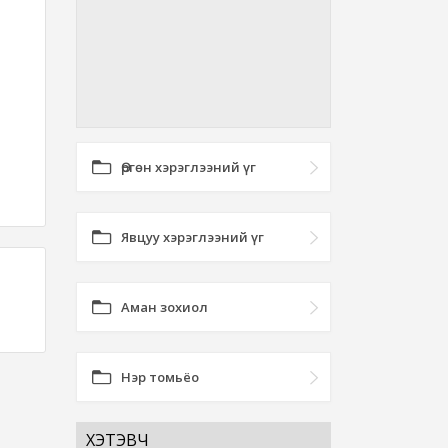
Өргөн хэрэглээний үг
Явцуу хэрэглээний үг
Аман зохиол
Нэр томьёо
ХЭТЭВЧ