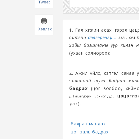
Tweet
Хэвлэх
1. Гал хөгжин асах, гэрэл ца
битгий
дэлгэрэнгүй...
оч 
ААЗ.,
хойш багштаны уур хилэн н
(ухаан солиорох);
2. Ажил үйлс, сэтгэл санаа
чөлөөний туяа бадран ман
бадрах
(цог золбоо, хийм
цэцэглэ
Д.Нацагдорж. Зохиолууд.,
өөдлөх).
бадран мандах
цог заль бадрах