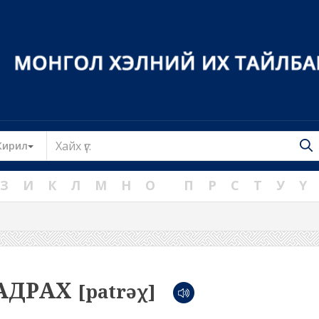
Toggle Dropdown
Кирил
З
И
К
Л
М
Н
О
П
Р
С
Т
У
Ү
АДРАХ
[patrəχ]