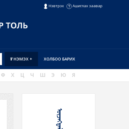
Нэвтрэх
Ашиглах заавар
ҮГ НЭМЭХ +
ХОЛБОО БАРИХ
Ф
Х
Ц
Ч
Ш
Э
Ю
Я
ᠦᠵᠡᠭᠳᠡᠯᠲᠦ