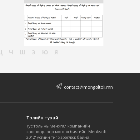
Ц
Ч
Ш
Э
Ю
Я
contact@mongoltoli.mn
Толийн тухай
Тус толь нь Мөнхгал компанийн
зөвшөөрлөөр монгол бичгийн 'Menksoft
2012' үсгийн тиг хэрэглэж байна.