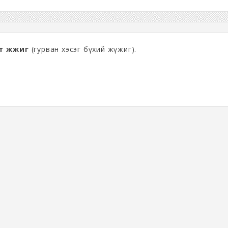
т жүжиг
(гурван хэсэг бүхий жүжиг).