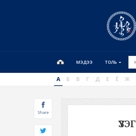
МЭДЭЭ
ТОЛЬ
А
Б
В
Г
Д
Е
Ё
Ж
Share
ҮЗЭ