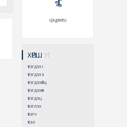
üǰegdeltü
ХӨРШ
ҮГ
ҮЗЭГДЭХ
I
ҮЗЭГДЭХ
II
ҮЗЭГДЭХҮЙЦ
ҮЗЭГДЭХҮҮН
ҮЗЭГДЭЦ
ҮЗЭГЛЭХ
ҮЗЭГЧ
ҮЗЭЛ