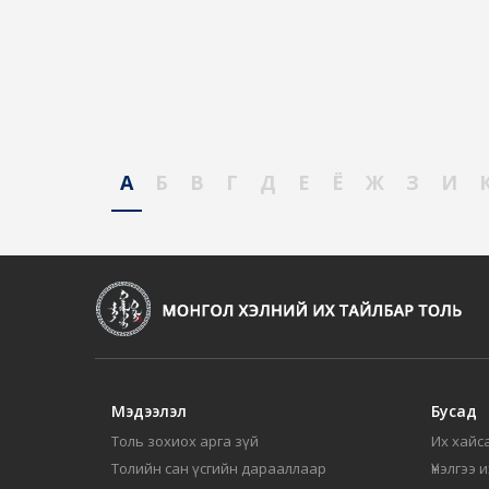
А
Б
В
Г
Д
Е
Ё
Ж
З
И
Мэдээлэл
Бусад
Толь зохиох арга зүй
Их хайса
Толийн сан үсгийн дарааллаар
Үнэлгээ 