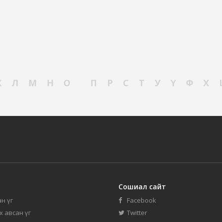
К
Л
М
Н
О
П
Р
С
Т
У
Ү
Ф
Х
Сошиал сайт
н үг
Facebook
их авсан үг
Twitter