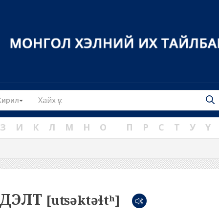
Toggle Dropdown
Кирил
З
И
К
Л
М
Н
О
П
Р
С
Т
У
Ү
ГДЭЛТ
[uʦəktəɬtʰ]