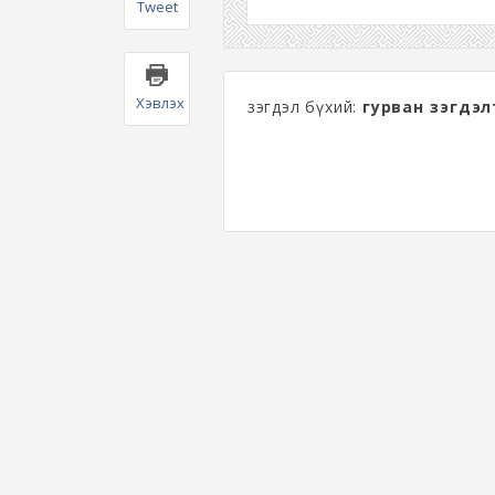
Tweet
Хэвлэх
Үзэгдэл бүхий:
гурван үзэгдэл