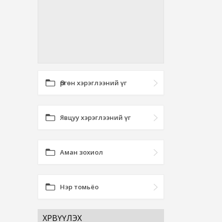
Өргөн хэрэглээний үг
Явцуу хэрэглээний үг
Аман зохиол
Нэр томьёо
ХӨРВҮҮЛЭХ