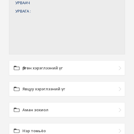
УРВААЧ
УРВАГА
:
Өргөн хэрэглээний үг
Явцуу хэрэглээний үг
Аман зохиол
Нэр томьёо