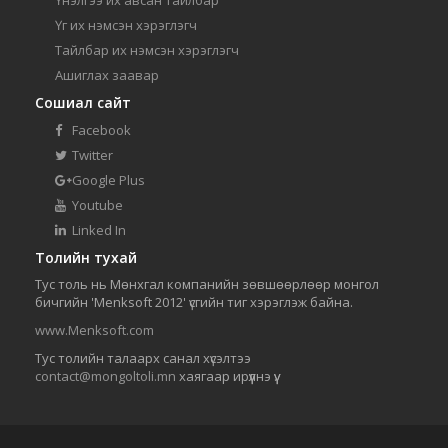
Үг их нэмсэн хэрэглэгч
Тайлбар их нэмсэн хэрэглэгч
Ашиглах заавар
Сошиал сайт
Facebook
Twitter
Google Plus
Youtube
Linked In
Толийн тухай
Тус толь нь Мөнхгал компанийн зөвшөөрлөөр монгол
бичгийн 'Menksoft 2012' үсгийн тиг хэрэглэж байна.
www.Menksoft.com
Тус толийн талаарх санал хүсэлтээ
contact@mongoltoli.mn
хаягаар ирүүлнэ үү.