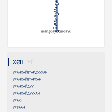
ᠤᠷᠠᠩᠬᠠᠶᠢᠪᠲᠤᠷᠳᠠᠭᠤ
urangqayibturdaγu
ХӨРШ
ҮГ
УРАНХАЙВТАРДУУХАН
УРАНХАЙВТАРХАН
УРАНХАЙДУУ
УРАНХАЙДУУХАН
УРАХ
I
УРВААН