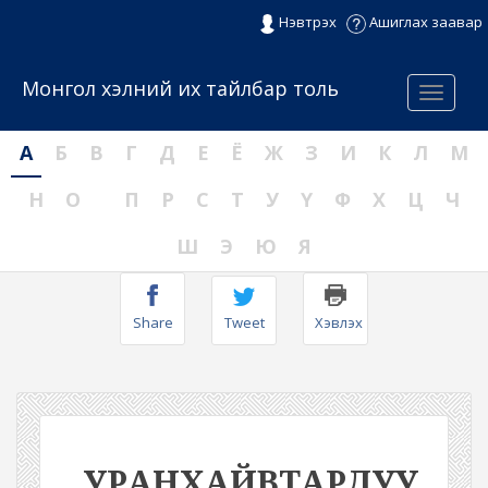
Нэвтрэх
Ашиглах заавар
Монгол хэлний их тайлбар толь
Menu
А
Б
В
Г
Д
Е
Ё
Ж
З
И
К
Л
М
Н
О
П
Р
С
Т
У
Ү
Ф
Х
Ц
Ч
Ш
Э
Ю
Я
Share
Tweet
Хэвлэх
УРАНХАЙВТАРДУУ