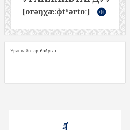
[orəŋχæːɸtʰərtoː]
Уранхайвтар байрын.