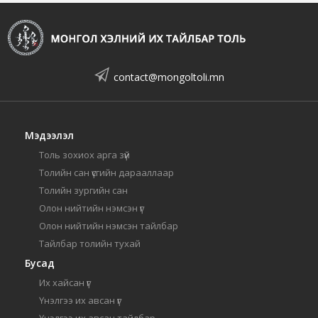
contact@mongoltoli.mn
Мэдээлэл
Толь зохиох арга зүй
Толийн сан үсгийн дарааллаар
Толийн зургийн сан
Олон нийтийн нэмсэн үг
Олон нийтийн нэмсэн тайлбар
Тайлбар толийн тухай
Бусад
Их хайсан үг
Үнэлгээ их авсан үг
Үнэлгээ их авсан тайлбар