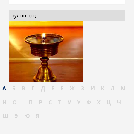
зулын цөгц
А
Б
В
Г
Д
Е
Ё
Ж
З
И
К
Л
М
Н
О
П
Р
С
Т
У
Ү
Ф
Х
Ц
Ч
Ш
Э
Ю
Я