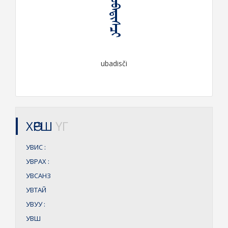
ᠤᠪᠠᠳᠢᠰᠴᠢ
ubadisči
ХӨРШ
ҮГ
УВИС
:
УВРАХ
:
УВСАНЗ
УВТАЙ
УВУУ
:
УВШ