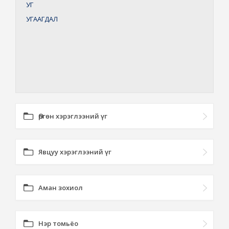
УГ
УГААГДАЛ
Өргөн хэрэглээний үг
Явцуу хэрэглээний үг
Аман зохиол
Нэр томьёо