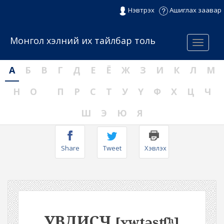
Нэвтрэх
Ашиглах заавар
Монгол хэлний их тайлбар толь
Menu
А
Б
В
Г
Д
Е
Ё
Ж
З
И
К
Л
М
Н
О
П
Р
С
Т
У
Ү
Ф
Х
Ц
Ч
Ш
Э
Ю
Я
Share
Tweet
Хэвлэх
УВДИСЧ
[ʏwtəsʧʰ]