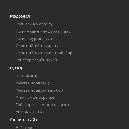
Мэдээлэл
Толь зохиох арга зүй
Толийн сан үсгийн дарааллаар
Толийн зургийн сан
Олон нийтийн нэмсэн үг
Олон нийтийн нэмсэн тайлбар
Тайлбар толийн тухай
Бусад
Их хайсан үг
Үнэлгээ их авсан үг
Үнэлгээ их авсан тайлбар
Үг их нэмсэн хэрэглэгч
Тайлбар их нэмсэн хэрэглэгч
Ашиглах заавар
Сошиал сайт
Facebook