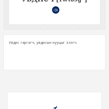
Увдис гаргагч, увдисын нууцыг үзүүлэгч.