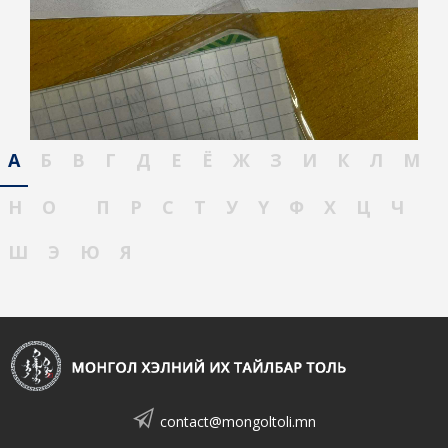
А
Б
В
Г
Д
Е
Ё
Ж
З
И
К
Л
М
Н
О
П
Р
С
Т
У
Ү
Ф
Х
Ц
Ч
Ш
Э
Ю
Я
contact@mongoltoli.mn