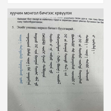
хуучин монгол бичгээс хөрвүүлэх