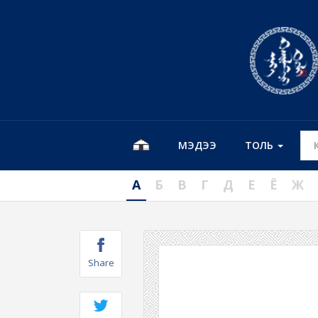
МЭДЭЭ
ТОЛЬ
А
Б
В
Г
Д
Е
Ё
Ж
Share