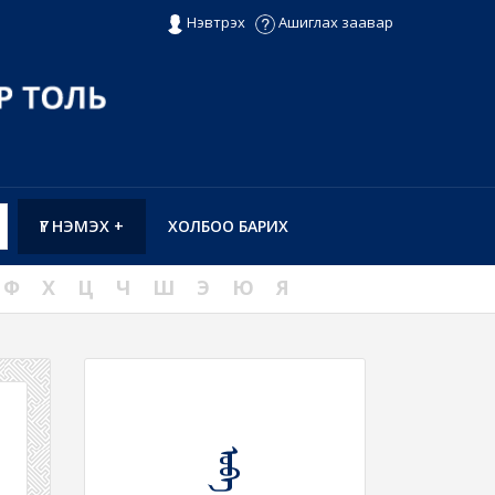
Нэвтрэх
Ашиглах заавар
ҮГ НЭМЭХ +
ХОЛБОО БАРИХ
Ф
Х
Ц
Ч
Ш
Э
Ю
Я
ᠤᠪᠠ