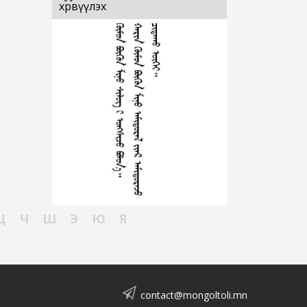
хөрвүүлэх
Ц
Ч
Ш
Э
Ю
Я
contact@mongoltoli.mn