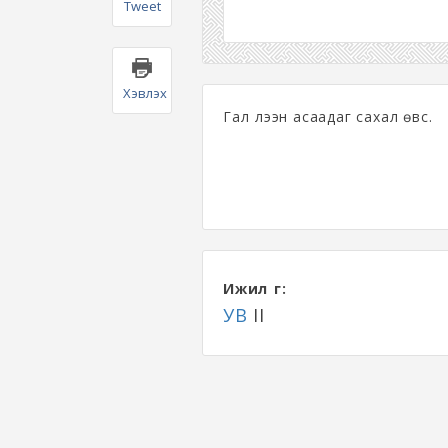
Tweet
Хэвлэх
Гал үлээн асаадаг сахал өвс.
Ижил үг:
УВ
II