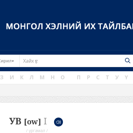
Toggle Dropdown
Кирил
З
И
К
Л
М
Н
О
П
Р
С
Т
У
Ү
УВ
I
[ow]
/ ургамал /