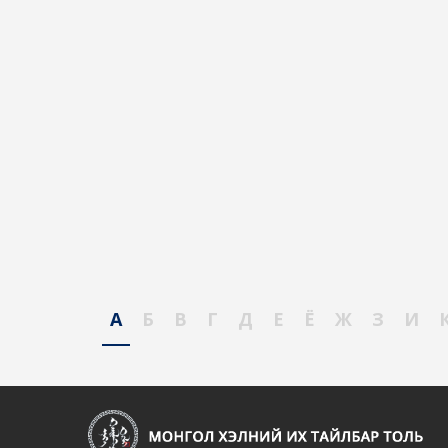
А
Б
В
Г
Д
Е
Ё
Ж
З
И