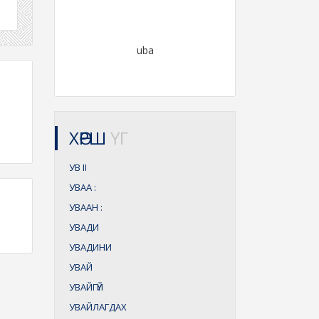
uba
ХӨРШ
ҮГ
УВ
II
УВАА
:
УВААН
:
УВАДИ
УВАДИНИ
УВАЙ
УВАЙГҮЙ
УВАЙЛАГДАХ