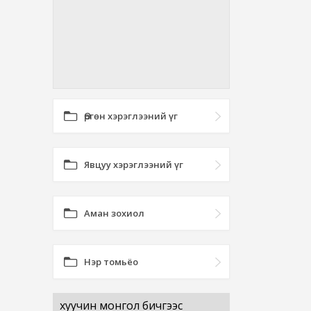
Өргөн хэрэглээний үг
Явцуу хэрэглээний үг
Аман зохиол
Нэр томьёо
хуучин монгол бичгээс