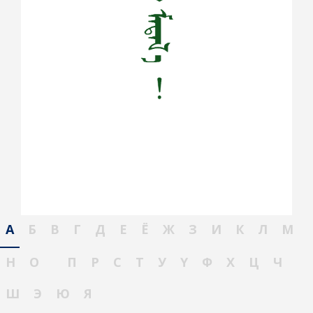
А
Б
В
Г
Д
Е
Ё
Ж
З
И
К
Л
М
Н
О
П
Р
С
Т
У
Ү
Ф
Х
Ц
Ч
Ш
Э
Ю
Я