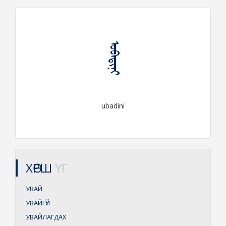
ᠤᠪᠠᠳᠢᠨᠢ
ubadini
ХӨРШ
ҮГ
УВАЙ
УВАЙГҮЙ
УВАЙЛАГДАХ