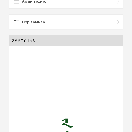
Аман зохиол
Нэр томьёо
ХӨРВҮҮЛЭХ