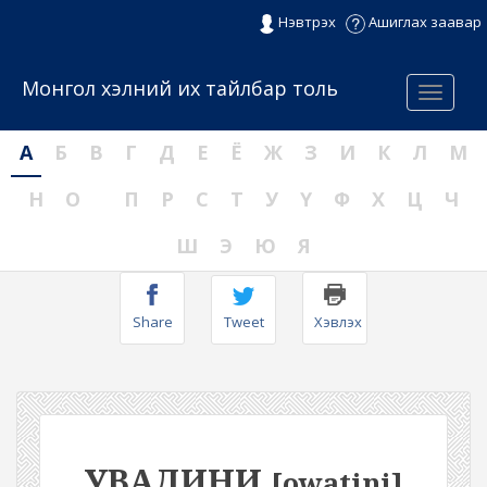
Нэвтрэх
Ашиглах заавар
Монгол хэлний их тайлбар толь
Menu
А
Б
В
Г
Д
Е
Ё
Ж
З
И
К
Л
М
Н
О
П
Р
С
Т
У
Ү
Ф
Х
Ц
Ч
Ш
Э
Ю
Я
Share
Tweet
Хэвлэх
УВАДИНИ
[owatini]