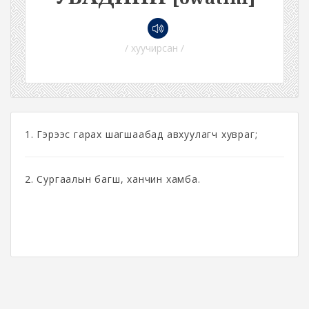
/ хуучирсан /
1. Гэрээс гарах шагшаабад авхуулагч хувраг;
2. Сургаалын багш, ханчин хамба.