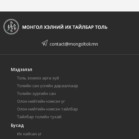
contact@mongoltoli.mn
Мэдээлэл
Толь зохиох арга зүй
Толийн сан үсгийн дарааллаар
Толийн зургийн сан
Олон нийтийн нэмсэн үг
Олон нийтийн нэмсэн тайлбар
Тайлбар толийн тухай
Бусад
Их хайсан үг