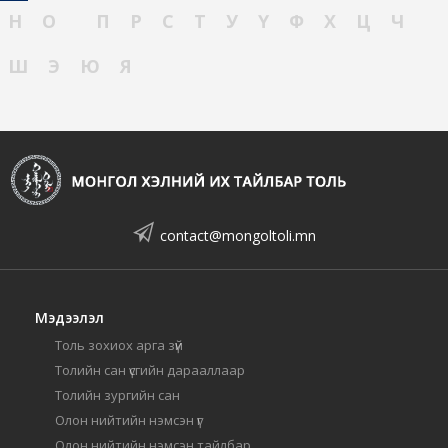
Н
О
П
Р
С
Т
У
Ү
Ф
Х
Ц
Ч
Ш
Э
Ю
Я
contact@mongoltoli.mn
Мэдээлэл
Толь зохиох арга зүй
Толийн сан үсгийн дарааллаар
Толийн зургийн сан
Олон нийтийн нэмсэн үг
Олон нийтийн нэмсэн тайлбар