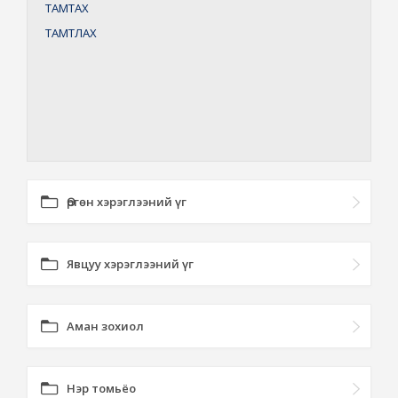
ТАМТАХ
ТАМТЛАХ
Өргөн хэрэглээний үг
Явцуу хэрэглээний үг
Аман зохиол
Нэр томьёо