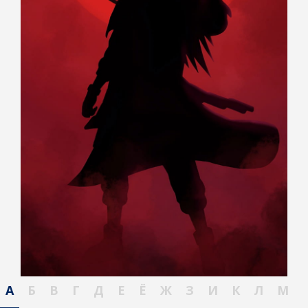
А
Б
В
Г
Д
Е
Ё
Ж
З
И
К
Л
М