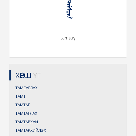
ᠲᠠᠮᠰᠤᠭ
tamsuγ
ХӨРШ
ҮГ
ТАМСАГЛАХ
ТАМТ
ТАМТАГ
ТАМТАГЛАХ
ТАМТАРХАЙ
ТАМТАРХИЙЛЭХ