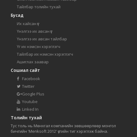
Тайлбар толийн тухай
Бусад
Их хайсан үг
Үнэлгээ их авсан үг
Үнэлгээ их авсан тайлбар
Үг их нэмсэн хэрэглэгч
Тайлбар их нэмсэн хэрэглэгч
Ашиглах заавар
Сошиал сайт
Facebook
Twitter
Google Plus
Youtube
Linked In
Толийн тухай
Тус толь нь Мөнхгал компанийн зөвшөөрлөөр монгол
бичгийн 'Menksoft 2012' үсгийн тиг хэрэглэж байна.