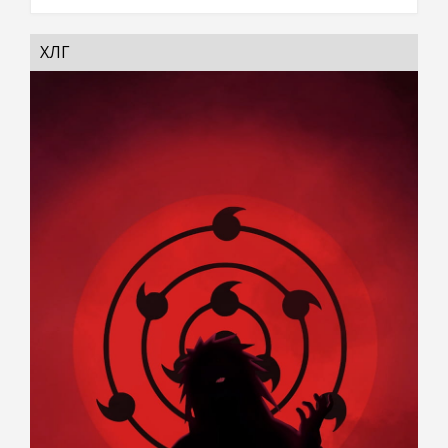
ХӨЛӨГ