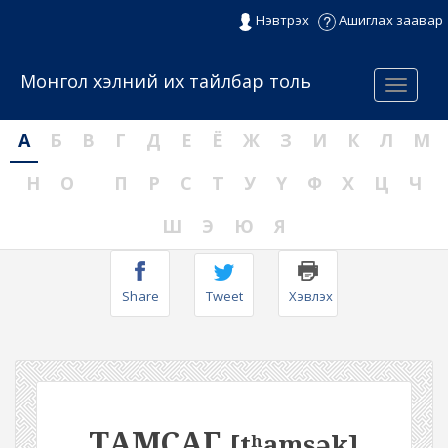
Нэвтрэх
Ашиглах заавар
Монгол хэлний их тайлбар толь
Menu
А
Б
В
Г
Д
Е
Ё
Ж
З
И
К
Л
М
Н
О
П
Р
С
Т
У
Ү
Ф
Х
Ц
Ч
Ш
Э
Ю
Я
Share
Tweet
Хэвлэх
ТАМСАГ
[tʰamsək]