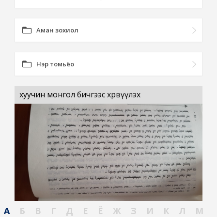
Аман зохиол
Нэр томьёо
хуучин монгол бичгээс хөрвүүлэх
А
Б
В
Г
Д
Е
Ё
Ж
З
И
К
Л
М