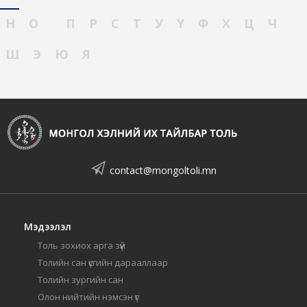
Н
О
П
Р
С
Т
У
Ү
Ф
Х
Ц
Ч
Ш
Э
Ю
Я
contact@mongoltoli.mn
Мэдээлэл
Толь зохиох арга зүй
Толийн сан үсгийн дарааллаар
Толийн зургийн сан
Олон нийтийн нэмсэн үг