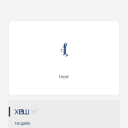
ᠲᠠᠭᠠᠷ
taγar
ХӨРШ
ҮГ
ТАГДАЙХ