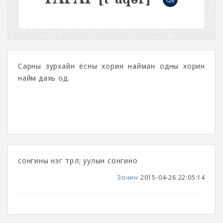
Сарны зурхайн ёсны хорин найман одны хорин
найм дахь од.
сонгины нэг төрөл; уулын сонгино
Зочин
2015-04-26 22:05:14