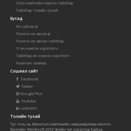
Олон нийтийн нэмсэн тайлбар
Тайлбар толийн тухай
Бусад
Их хайсан үг
Үнэлгээ их авсан үг
Үнэлгээ их авсан тайлбар
Үг их нэмсэн хэрэглэгч
Тайлбар их нэмсэн хэрэглэгч
Ашиглах заавар
Сошиал сайт
Facebook
Twitter
Google Plus
Youtube
Linked In
Толийн тухай
Тус толь нь Мөнхгал компанийн зөвшөөрлөөр монгол
бичгийн 'Menksoft 2012' үсгийн тиг хэрэглэж байна.