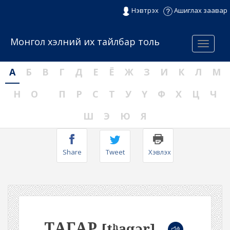
Нэвтрэх
Ашиглах заавар
Монгол хэлний их тайлбар толь
Menu
А
Б
В
Г
Д
Е
Ё
Ж
З
И
К
Л
М
Н
О
П
Р
С
Т
У
Ү
Ф
Х
Ц
Ч
Ш
Э
Ю
Я
Share
Tweet
Хэвлэх
ТАГАР
[tʰaqər]