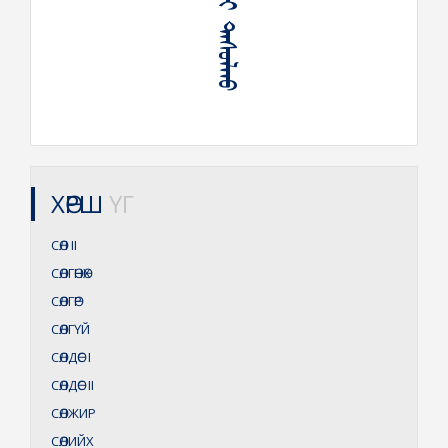
ᠰᠥᠯ ᠢ ᠨᠢ ᠲᠠᠰᠤᠯᠬᠤ
ХӨРШ
ҮГ
СӨЛ
II
СӨЛГӨНӨХ
СӨЛГӨР
СӨЛГҮЙ
СӨЛДӨС
I
СӨЛДӨС
II
СӨЛЖИР
СӨЛИЙХ