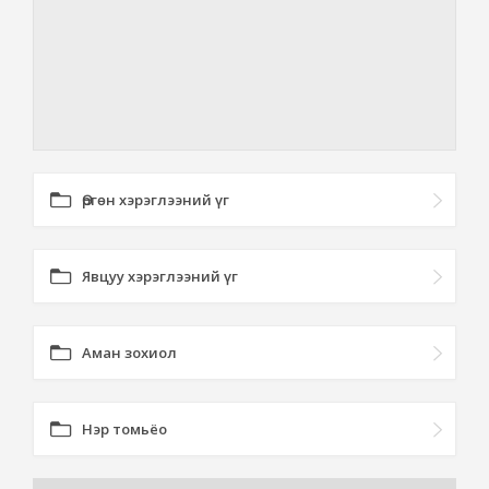
Өргөн хэрэглээний үг
Явцуу хэрэглээний үг
Аман зохиол
Нэр томьёо