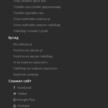
Толь зохиох арга зүй
Толийн сан үсгийн дарааллаар
Толийн зургийн сан
Олон нийтийн нэмсэн үг
Олон нийтийн нэмсэн тайлбар
Тайлбар толийн тухай
Бусад
Их хайсан үг
Үнэлгээ их авсан үг
Үнэлгээ их авсан тайлбар
Үг их нэмсэн хэрэглэгч
Тайлбар их нэмсэн хэрэглэгч
Ашиглах заавар
Сошиал сайт
Facebook
Twitter
Google Plus
Youtube