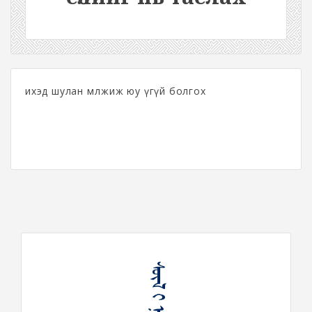
ихэд шулан мөлжиж юу үгүй болгох