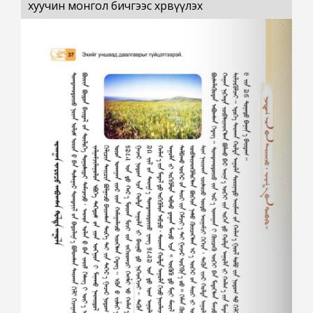
хуучин монгол бичгээс хөрвүүлэх