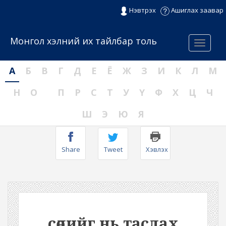
Нэвтрэх
Ашиглах заавар
Монгол хэлний их тайлбар толь
Menu
А
Б
В
Г
Д
Е
Ё
Ж
З
И
К
Л
М
Н
О
П
Р
С
Т
У
Ү
Ф
Х
Ц
Ч
Ш
Э
Ю
Я
Share
Tweet
Хэвлэх
сөлийг нь таслах