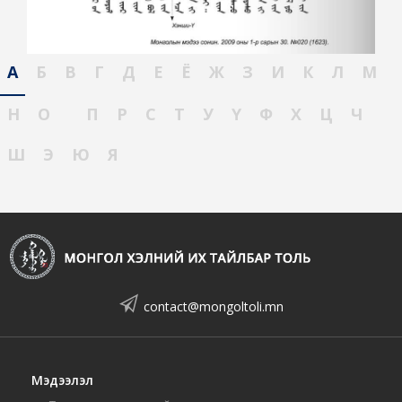
А
Б
В
Г
Д
Е
Ё
Ж
З
И
К
Л
М
Н
О
П
Р
С
Т
У
Ү
Ф
Х
Ц
Ч
Ш
Э
Ю
Я
contact@mongoltoli.mn
Мэдээлэл