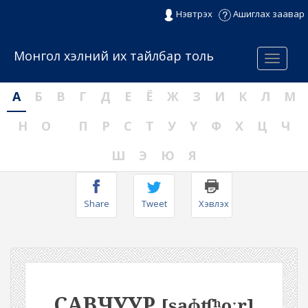
Нэвтрэх
Ашиглах заавар
Монгол хэлний их тайлбар толь
Menu
А
Б
В
Г
Д
Е
Ё
Ж
З
И
К
Л
М
Н
О
П
Р
С
Т
У
Ү
Ф
Х
Ц
Ч
Ш
Э
Ю
Я
Share
Tweet
Хэвлэх
САВЧУУР
[saɸʧʰoːr]