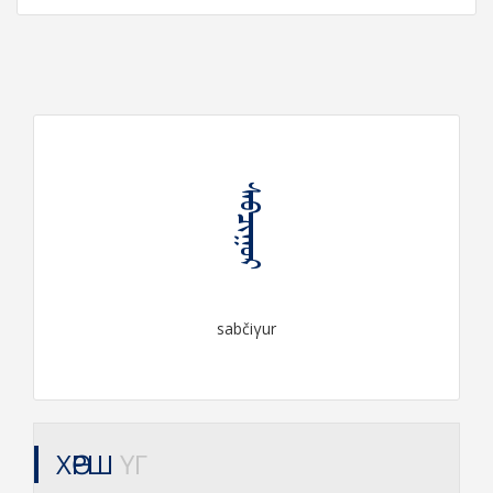
ᠰᠠᠪᠴᠢᠭᠤᠷ
sabčiγur
ХӨРШ
ҮГ