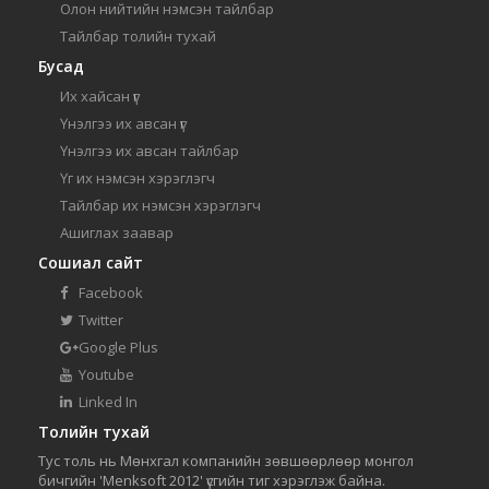
Олон нийтийн нэмсэн тайлбар
Тайлбар толийн тухай
Бусад
Их хайсан үг
Үнэлгээ их авсан үг
Үнэлгээ их авсан тайлбар
Үг их нэмсэн хэрэглэгч
Тайлбар их нэмсэн хэрэглэгч
Ашиглах заавар
Сошиал сайт
Facebook
Twitter
Google Plus
Youtube
Linked In
Толийн тухай
Тус толь нь Мөнхгал компанийн зөвшөөрлөөр монгол
бичгийн 'Menksoft 2012' үсгийн тиг хэрэглэж байна.