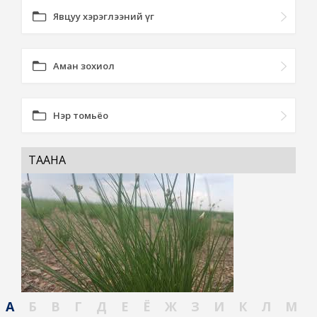
Явцуу хэрэглээний үг
Аман зохиол
Нэр томьёо
ТААНА
А
Б
В
Г
Д
Е
Ё
Ж
З
И
К
Л
М