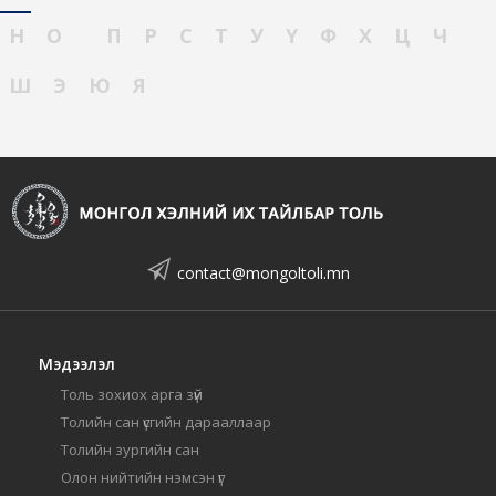
Н
О
П
Р
С
Т
У
Ү
Ф
Х
Ц
Ч
Ш
Э
Ю
Я
contact@mongoltoli.mn
Мэдээлэл
Толь зохиох арга зүй
Толийн сан үсгийн дарааллаар
Толийн зургийн сан
Олон нийтийн нэмсэн үг