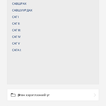
САВШРАХ
САВШУУРДАХ
САГ
I
САГ
II:
САГ
III:
САГ
IV
САГ
V
САГА
I:
Өргөн хэрэглээний үг