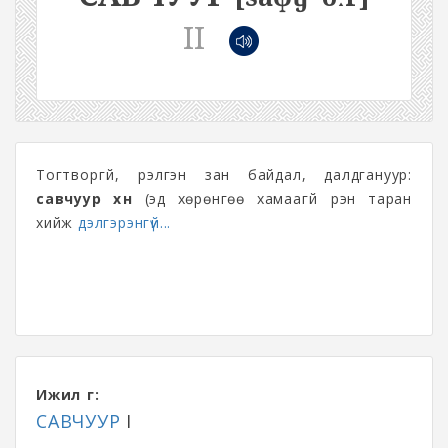
II
Тогтворгүй, үрэлгэн зан байдал, далдгануур:
савчуур хүн
(эд хөрөнгөө хамаагүй үрэн таран
хийж
дэлгэрэнгүй...
Ижил үг:
САВЧУУР
I