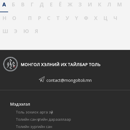
А
Б
В
Г
Д
Е
Ё
Ж
З
И
К
Л
М
Н
О
П
Р
С
Т
У
Ү
Ф
Х
Ц
Ч
Ш
Э
Ю
Я
contact@mongoltoli.mn
Мэдээлэл
Толь зохиох арга зүй
Толийн сан үсгийн дарааллаар
Толийн зургийн сан