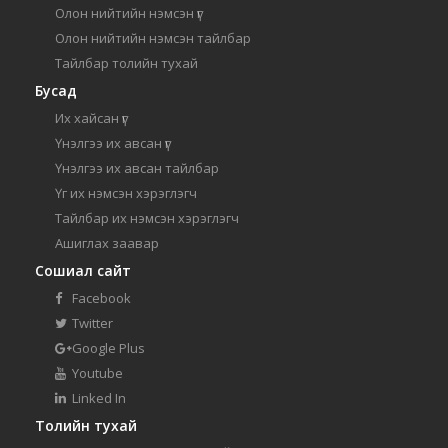
Олон нийтийн нэмсэн үг
Олон нийтийн нэмсэн тайлбар
Тайлбар толийн тухай
Бусад
Их хайсан үг
Үнэлгээ их авсан үг
Үнэлгээ их авсан тайлбар
Үг их нэмсэн хэрэглэгч
Тайлбар их нэмсэн хэрэглэгч
Ашиглах заавар
Сошиал сайт
Facebook
Twitter
Google Plus
Youtube
Linked In
Толийн тухай