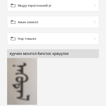
Явцуу хэрэглээний үг
Аман зохиол
Нэр томьёо
хуучин монгол бичгээс хөрвүүлэх