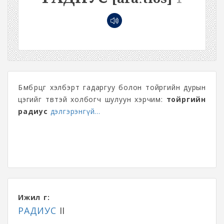
Бөмбөрцөг хэлбэрт гадаргуу болон тойргийн дурын
цэгийг төвтэй холбогч шулуун хэрчим:
тойргийн
радиус
дэлгэрэнгүй...
Ижил үг:
РАДИУС
II