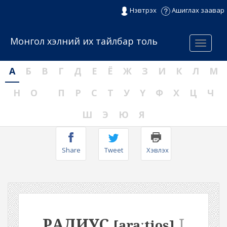
Нэвтрэх
Ашиглах заавар
Монгол хэлний их тайлбар толь
Menu
А
Б
В
Г
Д
Е
Ё
Ж
З
И
К
Л
М
Н
О
П
Р
С
Т
У
Ү
Ф
Х
Ц
Ч
Ш
Э
Ю
Я
Share
Tweet
Хэвлэх
РАДИУС
I
[araːtios]