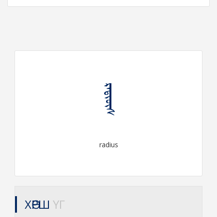
ᠷᠠᠳᠢᠦ᠋ᠰ
radius
ХӨРШ
ҮГ