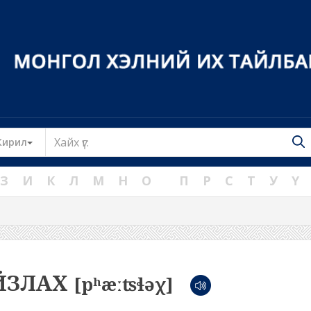
Toggle Dropdown
Кирил
З
И
К
Л
М
Н
О
П
Р
С
Т
У
Ү
ЙЗЛАХ
[pʰæːʦɬəχ]