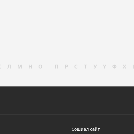
К
Л
М
Н
О
П
Р
С
Т
У
Ү
Ф
Х
Сошиал сайт