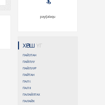
payiǰalaqu
ХӨРШ
ҮГ
ПАЙЗТАН
ПАЙЛУУ
ПАЙЛУУР
ПАЙТАН
ПАЛ
I:
ПАЛ
II
ПАЛАЙЛГАХ
ПАЛАЙХ