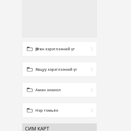
Өргөн хэрэглээний үг
Явцуу хэрэглээний үг
Аман зохиол
Нэр томьёо
СИМ КАРТ