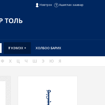
Нэвтрэх
Ашиглах заавар
ҮГ НЭМЭХ +
ХОЛБОО БАРИХ
Ф
Х
Ц
Ч
Ш
Э
Ю
Я
ᠫᠠᠶᠢᠵᠠᠯᠠᠬᠤ