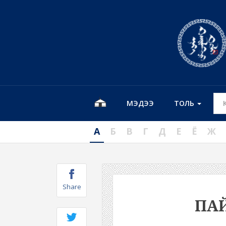
МЭДЭЭ
ТОЛЬ
А
Б
В
Г
Д
Е
Ё
Ж
Share
ПА