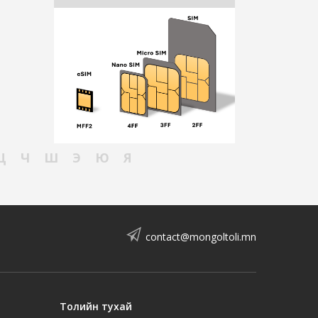
Ц
Ч
Ш
Э
Ю
Я
contact@mongoltoli.mn
Толийн тухай