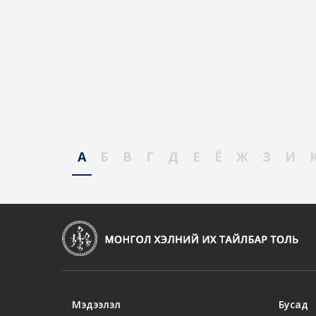
А
Б
В
Г
Д
Е
Ё
Ж
З
И
Мэдээлэл
Бусад