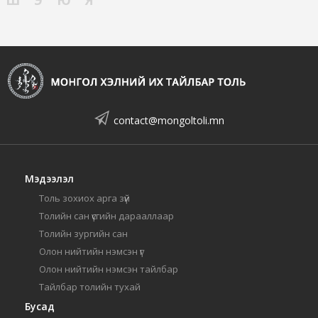
Ш
Э
Ю
Я
contact@mongoltoli.mn
Мэдээлэл
Толь зохиох арга зүй
Толийн сан үсгийн дарааллаар
Толийн зургийн сан
Олон нийтийн нэмсэн үг
Олон нийтийн нэмсэн тайлбар
Тайлбар толийн тухай
Бусад