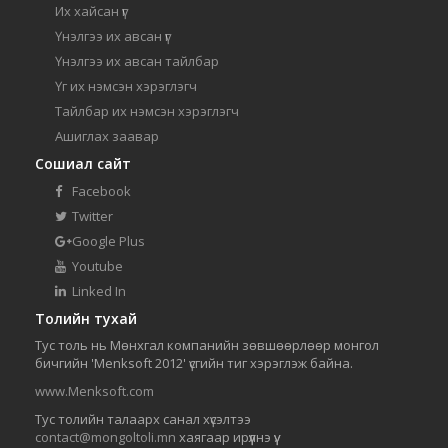
Их хайсан үг
Үнэлгээ их авсан үг
Үнэлгээ их авсан тайлбар
Үг их нэмсэн хэрэглэгч
Тайлбар их нэмсэн хэрэглэгч
Ашиглах заавар
Сошиал сайт
Facebook
Twitter
Google Plus
Youtube
Linked In
Толийн тухай
Тус толь нь Мөнхгал компанийн зөвшөөрлөөр монгол
бичгийн 'Menksoft 2012' үсгийн тиг хэрэглэж байна.
www.Menksoft.com
Тус толийн талаарх санал хүсэлтээ
contact@mongoltoli.mn
хаягаар ирүүлнэ үү.