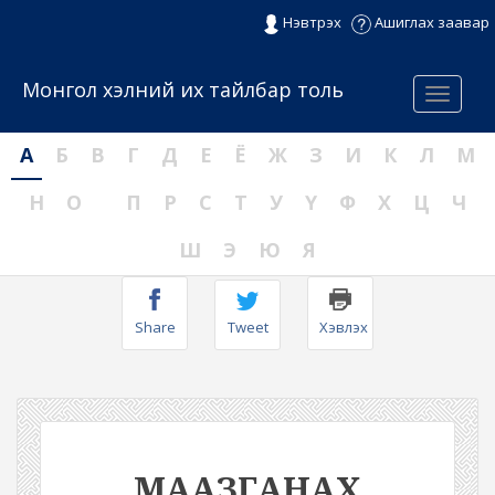
Нэвтрэх
Ашиглах заавар
Монгол хэлний их тайлбар толь
Menu
А
Б
В
Г
Д
Е
Ё
Ж
З
И
К
Л
М
Н
О
П
Р
С
Т
У
Ү
Ф
Х
Ц
Ч
Ш
Э
Ю
Я
Share
Tweet
Хэвлэх
МААЗГАНАХ