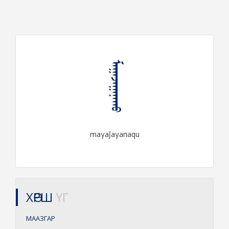
ᠮᠠᠭᠠᠵᠠᠭᠠᠨᠠᠬᠤ
maγaǰaγanaqu
ХӨРШ
ҮГ
МААЗГАР