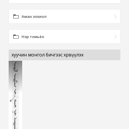
Аман зохиол
Нэр томьёо
хуучин монгол бичгээс хөрвүүлэх