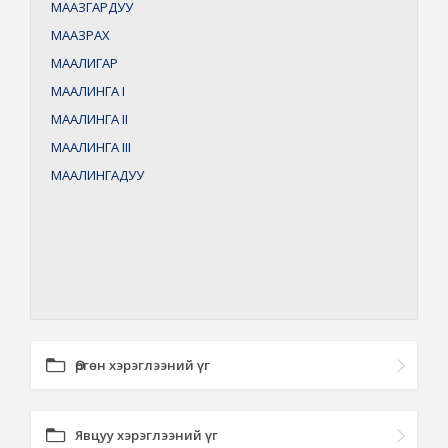
МААЗГАРДУУ
МААЗРАХ
МААЛИГАР
МААЛИНГА
I
МААЛИНГА
II
МААЛИНГА
III
МААЛИНГАДУУ
Өргөн хэрэглээний үг
Явцуу хэрэглээний үг