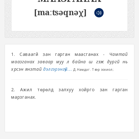
[maːʦəqnəχ]
1. Саваагүй зан гарган маасганах -
Чамтай
маазганах заваар муу л байна шүү гэж дургүй нь
хүрсэн янзтай
дэлгэрэнгүй...
Д.Намдаг. Түүвэр зохиол;
2. Ажил төрөлд залхуу хойрго зан гарган
марзганах.