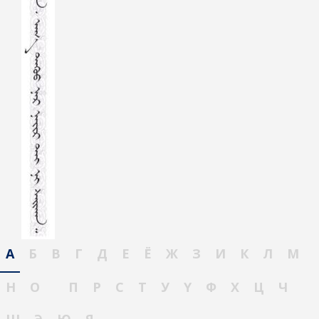
А
Б
В
Г
Д
Е
Ё
Ж
З
И
К
Л
М
Н
О
П
Р
С
Т
У
Ү
Ф
Х
Ц
Ч