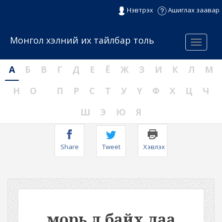
Нэвтрэх
Ашиглах заавар
Монгол хэлний их тайлбар толь
Menu
А
Б
В
Г
Д
Е
Ё
Ж
З
И
К
Л
М
Н
О
П
Р
С
Т
У
Ү
Ф
Х
Ц
Ч
Ш
Э
Ю
Я
Share
Tweet
Хэвлэх
морь л байх даа