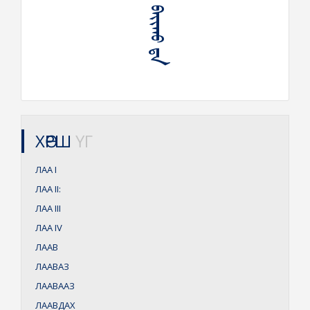
ᠮᠣᠷᠢ ᠯᠠ ᠪᠠᠶᠢᠬᠤ ᠳᠠ
ХӨРШ
ҮГ
ЛАА
I
ЛАА
II:
ЛАА
III
ЛАА
IV
ЛААВ
ЛААВАЗ
ЛААВААЗ
ЛААВДАХ