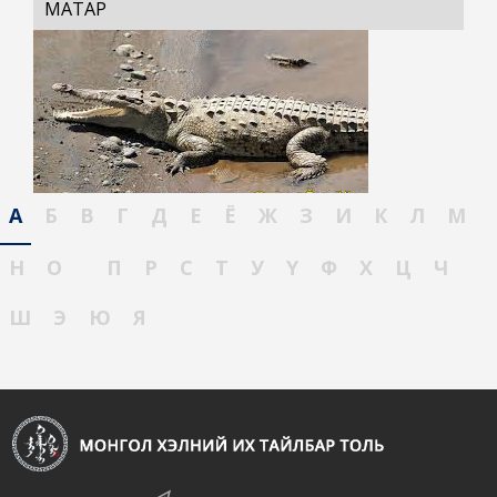
МАТАР
А
Б
В
Г
Д
Е
Ё
Ж
З
И
К
Л
М
Н
О
П
Р
С
Т
У
Ү
Ф
Х
Ц
Ч
Ш
Э
Ю
Я