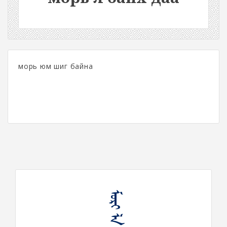
морь юм шиг байна