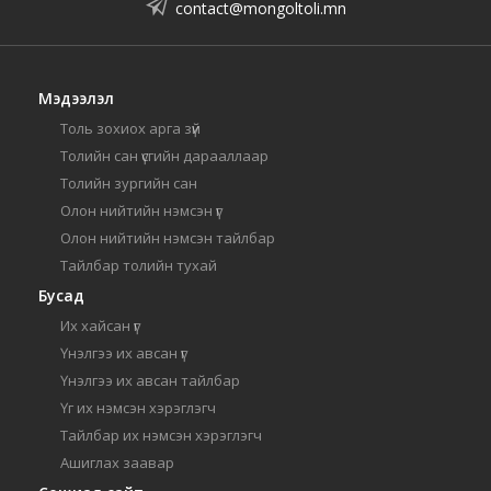
contact@mongoltoli.mn
Мэдээлэл
Толь зохиох арга зүй
Толийн сан үсгийн дарааллаар
Толийн зургийн сан
Олон нийтийн нэмсэн үг
Олон нийтийн нэмсэн тайлбар
Тайлбар толийн тухай
Бусад
Их хайсан үг
Үнэлгээ их авсан үг
Үнэлгээ их авсан тайлбар
Үг их нэмсэн хэрэглэгч
Тайлбар их нэмсэн хэрэглэгч
Ашиглах заавар