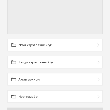
Өргөн хэрэглээний үг
Явцуу хэрэглээний үг
Аман зохиол
Нэр томьёо