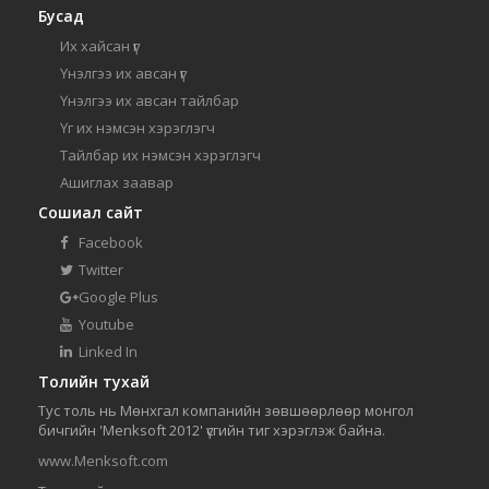
Бусад
Их хайсан үг
Үнэлгээ их авсан үг
Үнэлгээ их авсан тайлбар
Үг их нэмсэн хэрэглэгч
Тайлбар их нэмсэн хэрэглэгч
Ашиглах заавар
Сошиал сайт
Facebook
Twitter
Google Plus
Youtube
Linked In
Толийн тухай
Тус толь нь Мөнхгал компанийн зөвшөөрлөөр монгол
бичгийн 'Menksoft 2012' үсгийн тиг хэрэглэж байна.
www.Menksoft.com