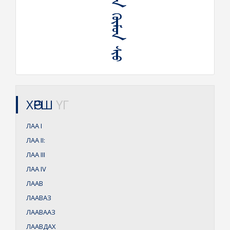
ᠬᠡᠴᠡᠭᠦᠦ ᠯᠠ ᠬᠦᠮᠦᠨ ᠰᠢᠦ
ХӨРШ
ҮГ
ЛАА
I
ЛАА
II:
ЛАА
III
ЛАА
IV
ЛААВ
ЛААВАЗ
ЛААВААЗ
ЛААВДАХ