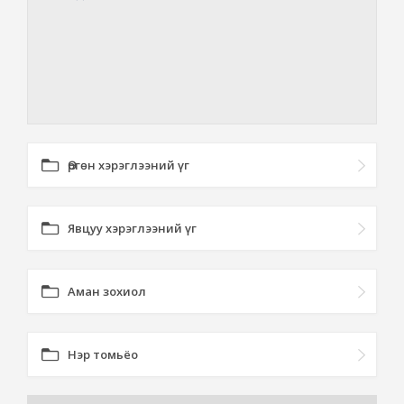
Өргөн хэрэглээний үг
Явцуу хэрэглээний үг
Аман зохиол
Нэр томьёо