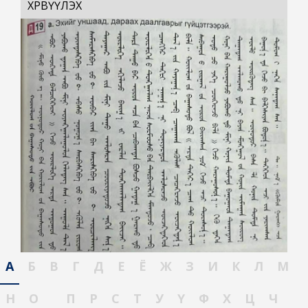
ХӨРВҮҮЛЭХ
А
Б
В
Г
Д
Е
Ё
Ж
З
И
К
Л
М
Н
О
П
Р
С
Т
У
Ү
Ф
Х
Ц
Ч