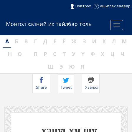
Нэвтрэх
Ашиглах заавар
Монгол хэлний их тайлбар толь
Menu
А
Б
В
Г
Д
Е
Ё
Ж
З
И
К
Л
М
Н
О
П
Р
С
Т
У
Ү
Ф
Х
Ц
Ч
Ш
Э
Ю
Я
Share
Tweet
Хэвлэх
хэцүү л хүн шүү