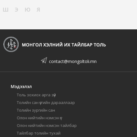
Ш
Э
Ю
Я
contact@mongoltoli.mn
Мэдээлэл
Толь зохиох арга зүй
Толийн сан үсгийн дарааллаар
Толийн зургийн сан
Олон нийтийн нэмсэн үг
Олон нийтийн нэмсэн тайлбар
Тайлбар толийн тухай