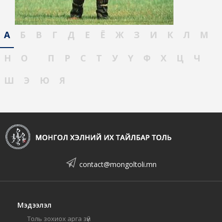
А
Б
В
Г
Д
Е
Ё
Ж
З
И
К
Л
М
Н
О
П
Р
С
Т
У
Ү
Ф
Х
Ц
Ч
Ш
Э
Ю
Я
contact@mongoltoli.mn
Мэдээлэл
Толь зохиох арга зүй