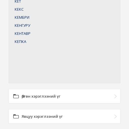
КЕТ
КЕКС
КЕМБРИ
КЕНГУРУ
КЕНТАВР
КЕПКA
Өргөн хэрэглээний үг
Явцуу хэрэглээний үг