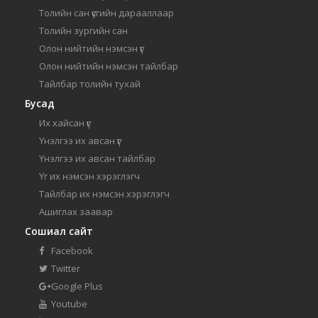
Толийн сан үсгийн дарааллаар
Толийн зургийн сан
Олон нийтийн нэмсэн үг
Олон нийтийн нэмсэн тайлбар
Тайлбар толийн тухай
Бусад
Их хайсан үг
Үнэлгээ их авсан үг
Үнэлгээ их авсан тайлбар
Үг их нэмсэн хэрэглэгч
Тайлбар их нэмсэн хэрэглэгч
Ашиглах заавар
Сошиал сайт
Facebook
Twitter
Google Plus
Youtube