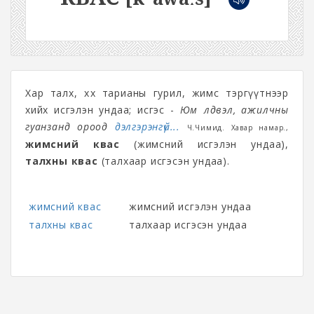
Хар талх, хөх тарианы гурил, жимс тэргүүтнээр
хийх исгэлэн ундаа; исгэс -
Юм үлдвэл, ажилчны
гуанзанд ороод
дэлгэрэнгүй...
Ч.Чимид. Хавар намар.,
жимсний квас
(жимсний исгэлэн ундаа),
талхны квас
(талхаар исгэсэн ундаа).
жимсний квас
жимсний исгэлэн ундаа
талхны квас
талхаар исгэсэн ундаа