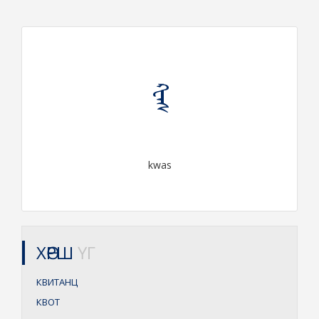
ᠺᠸᠠᠰ
kwas
ХӨРШ
ҮГ
КВИТАНЦ
КВОТ