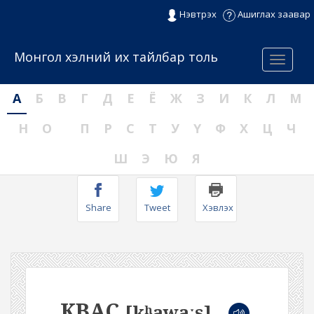
Нэвтрэх
Ашиглах заавар
Монгол хэлний их тайлбар толь
Menu
А
Б
В
Г
Д
Е
Ё
Ж
З
И
К
Л
М
Н
О
П
Р
С
Т
У
Ү
Ф
Х
Ц
Ч
Ш
Э
Ю
Я
Share
Tweet
Хэвлэх
КВАС
[kʰawaːs]