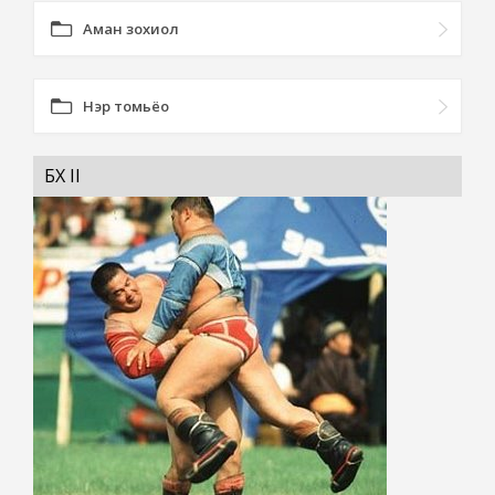
Аман зохиол
Нэр томьёо
БӨХ II