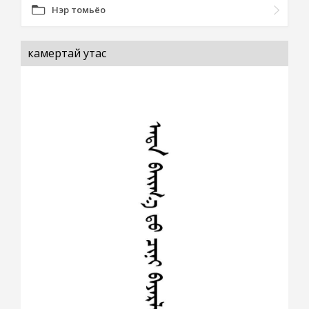
Нэр томьёо
камертай утас