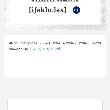
[iʃəkɬuːɬəx]
Ямаа төллүүлэх -
Энэ жил манайх хорин ямаа
ишиглүүлсэн.
дэлгэрэнгүй...
“Үнэн”