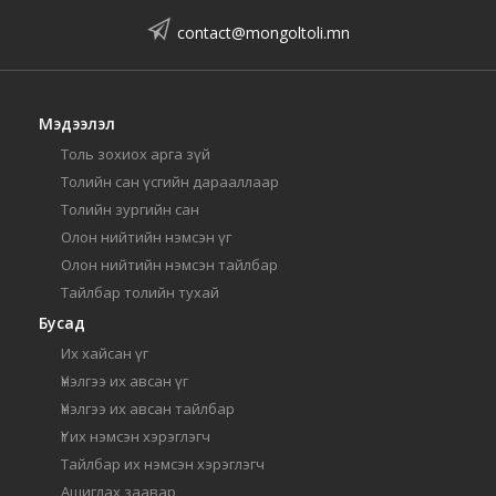
contact@mongoltoli.mn
Мэдээлэл
Толь зохиох арга зүй
Толийн сан үсгийн дарааллаар
Толийн зургийн сан
Олон нийтийн нэмсэн үг
Олон нийтийн нэмсэн тайлбар
Тайлбар толийн тухай
Бусад
Их хайсан үг
Үнэлгээ их авсан үг
Үнэлгээ их авсан тайлбар
Үг их нэмсэн хэрэглэгч
Тайлбар их нэмсэн хэрэглэгч
Ашиглах заавар