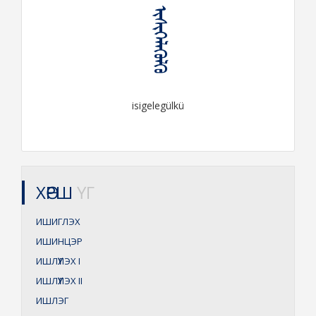
ᠢᠰᠢᠭᠡᠯᠡᠭᠦᠯᠬᠦ
isigelegülkü
ХӨРШ
ҮГ
ИШИГЛЭХ
ИШИНЦЭР
ИШЛҮҮЛЭХ
I
ИШЛҮҮЛЭХ
II
ИШЛЭГ