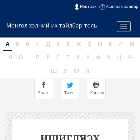
Нэвтрэх
Ашиглах заавар
Монгол хэлний их тайлбар толь
Menu
А
Б
В
Г
Д
Е
Ё
Ж
З
И
К
Л
М
Н
О
П
Р
С
Т
У
Ү
Ф
Х
Ц
Ч
Ш
Э
Ю
Я
Share
Tweet
Хэвлэх
ИШИГЛҮҮЛЭХ