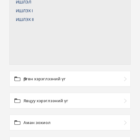
ИШЛЭЛ
ИШЛЭХ
I
ИШЛЭХ
II
Өргөн хэрэглээний үг
Явцуу хэрэглээний үг
Аман зохиол