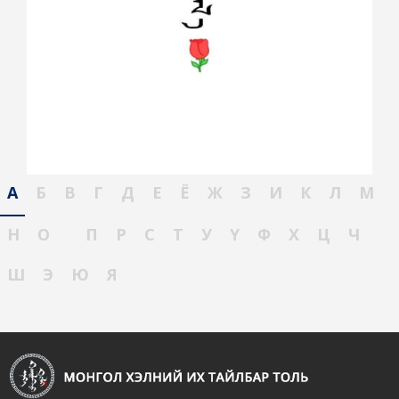
А
Б
В
Г
Д
Е
Ё
Ж
З
И
К
Л
М
Н
О
П
Р
С
Т
У
Ү
Ф
Х
Ц
Ч
Ш
Э
Ю
Я