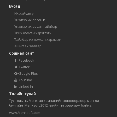
Бусад
Их хайсан үг
Үнэлгээ их авсан үг
Үнэлгээ их авсан тайлбар
Үг их нэмсэн хэрэглэгч
Тайлбар их нэмсэн хэрэглэгч
Ашиглах заавар
Сошиал сайт
Facebook
Twitter
Google Plus
Youtube
Linked In
Толийн тухай
Тус толь нь Мөнхгал компанийн зөвшөөрлөөр монгол
бичгийн 'Menksoft 2012' үсгийн тиг хэрэглэж байна.
www.Menksoft.com