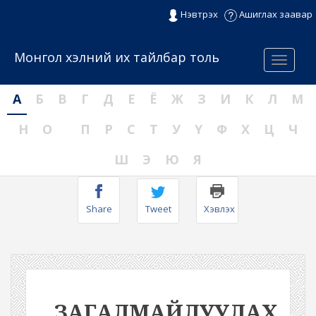
Нэвтрэх
Ашиглах заавар
Монгол хэлний их тайлбар толь
Menu
А
Б
В
Г
Д
Е
Ё
Ж
З
И
К
Л
М
Н
О
П
Р
С
Т
У
Ү
Ф
Х
Ц
Ч
Ш
Э
Ю
Я
Share
Tweet
Хэвлэх
ЗАГАЛМАЙЛУУЛАХ