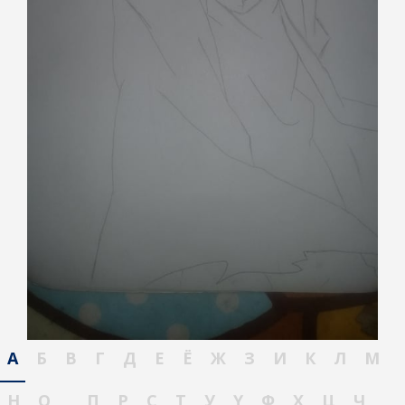
А
Б
В
Г
Д
Е
Ё
Ж
З
И
К
Л
М
Н
О
П
Р
С
Т
У
Ү
Ф
Х
Ц
Ч