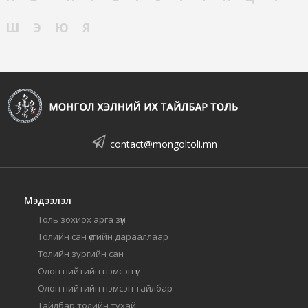
Ш
Э
Ю
Я
contact@mongoltoli.mn
Мэдээлэл
Толь зохиох арга зүй
Толийн сан үсгийн дарааллаар
Толийн зургийн сан
Олон нийтийн нэмсэн үг
Олон нийтийн нэмсэн тайлбар
Тайлбар толийн тухай