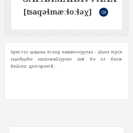
[ʦaqəɬmæːɬoːɬəχ]
Христос шашны ёсоор наманчлуулах -
Шинэ төрсөн
хүүхдүүдээ загалмайлуулах гэж бөөн хөл болж
байлаа.
дэлгэрэнгүй...