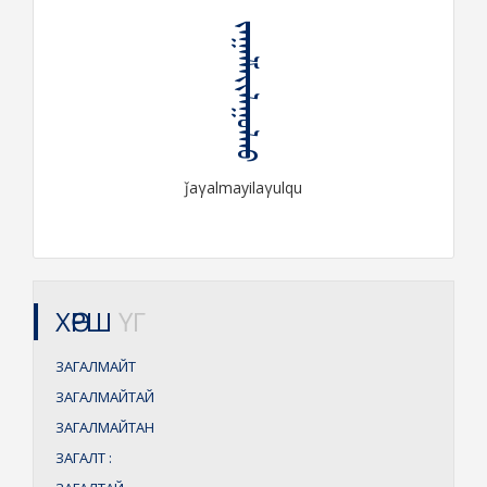
ᠵᠠᠭᠠᠯᠮᠠᠶᠢᠯᠠᠭᠤᠯᠬᠤ
ǰaγalmayilaγulqu
ХӨРШ
ҮГ
ЗАГАЛМАЙТ
ЗАГАЛМАЙТАЙ
ЗАГАЛМАЙТАН
ЗАГАЛТ
: